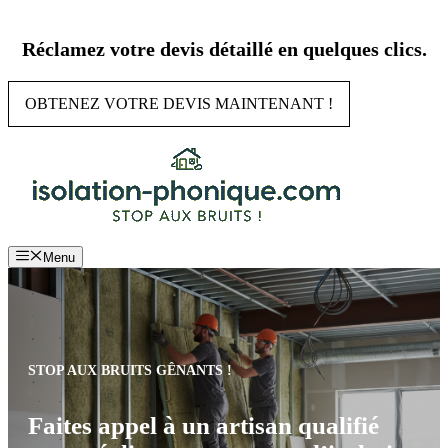
Aller
au
Réclamez votre devis détaillé en quelques clics.
contenu
OBTENEZ VOTRE DEVIS MAINTENANT !
Menu
STOP AUX BRUITS GÊNANTS !
Faites appel à un artisan qualifié