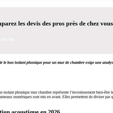
arez les devis des pros près de chez vous
S DEVIS
isir le bon isolant phonique pour un mur de chambre exige une analys
VIS GRATUITES EN 5 MINUTES POUR FACILITER VOTRE
un isolant phonique mur chambre représente l’investissement bien-être le
umeaux numériques sont mis en avant. Elles permettent de diviser par qu
tion acoustique en 2026