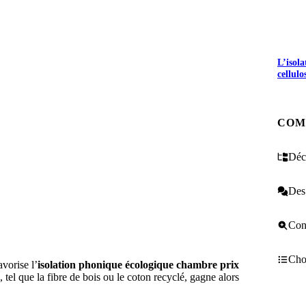
L’isol
cellulo
COM
Décr
Des 
Cons
Choi
vorise l’
isolation phonique écologique chambre prix
, tel que la fibre de bois ou le coton recyclé, gagne alors