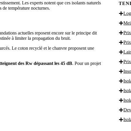
nvestissement. Les experts notent que ces isolants naturels
TEN
ns de température nocturnes.
Logi
Meil
Prix
dations actuelles reposent encore sur le principe dit
tinée à limiter la propagation du bruit.
Prix
urcés. Le coton recyclé et le chanvre proposent une
Lain
Prix
tteignent des Rw dépassant les 45 dB
. Pour un projet
Inso
Isol
Iso
Iso
Dev
Iso