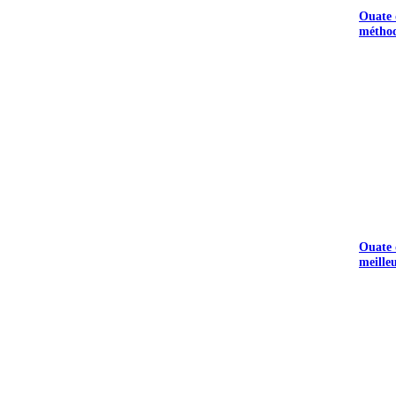
Ouate d
méthod
Ouate d
meille