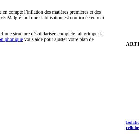
en compte l’inflation des matières premières et des
rré
. Malgré tout une stabilisation est confirmée en mai
 d’une structure désolidarisée complète fait grimper la
ion phonique
vous aide pour ajuster votre plan de
ART
Isolat
cellulo