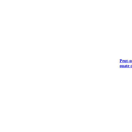
Peut-o
ouate d