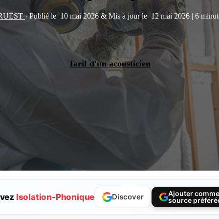
 RUEST
·
Publié le
10 mai 2026
&
Mis à jour le
12 mai 2026
|
6 minut
Tarif d'un acousticien
Ajouter comm
ivez
Isolation-Phonique
Discover
source préféré