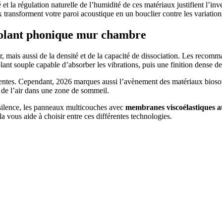
té et la régulation naturelle de l’humidité de ces matériaux justifient l’i
 transforment votre paroi acoustique en un bouclier contre les variatio
solant phonique mur chambre
mais aussi de la densité et de la capacité de dissociation. Les recomman
lant souple capable d’absorber les vibrations, puis une finition dense des
alentes. Cependant, 2026 marques aussi l’avènement des matériaux bioso
é de l’air dans une zone de sommeil.
 silence, les panneaux multicouches avec
membranes viscoélastiques a
la vous aide à choisir entre ces différentes technologies.