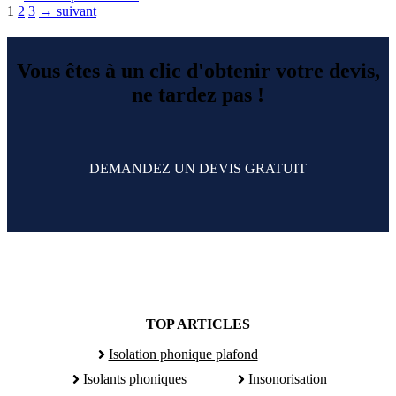
Page
Page
Page
1
2
3
→
suivant
Vous êtes à un clic d'obtenir votre devis,
ne tardez pas !
DEMANDEZ UN DEVIS GRATUIT
TOP ARTICLES
Isolation phonique plafond
Isolants phoniques
Insonorisation