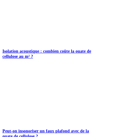
Isolation acoustique : combien coûte la ouate de
cellulose au m² ?
Peut-on insonoriser un faux plafond avec de la
ouate de cellulose ?