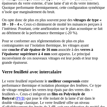
épaisseurs du verre externe, d’une lame d’air et du verre interne).
Quoique performante thermiquement, cette configuration symétrique
n’isole que marginalement du bruit.
On opte donc de plus en plus souvent pour des
vitrages de type «
10 – 10 – 4 ».
Ceux-ci diminuent de moitié les nuisances perçues à
l’intérieur. Pourtant, cette amélioration sur le plan acoustique se fait
au détriment de la performance thermique (-20 %).
Pour se conformer aux réglementations de plus en plus
contraignantes sur l’isolation thermique, les vitrages ayant
une
couche d’air épaisse de 16 mm
associée à des
verres à
l’épaisseur supérieure à 4 mm
sont apparus. Le principal
inconvénient de ces nouveaux vitrages est leur poids et leur trop
grande épaisseur.
Verre feuilleté avec intercalaire
Le verre feuilleté représente le
meilleur compromis
entre
performance thermique et isolation phonique des fenêtres. Ce type
de vitrage remplace les verres trop épais par des verres dits «
feuilletés ». Ceux-ci intègrent un
film en Polyvinyle de
Butyral
(
PVB
) qui joue le rôle isolant de la lame d’air dans le
double vitrage classique. Le verre feuilleté offre un niveau
d’affaiblissement des bruits de 3 dB, soit une réduction de moitié des