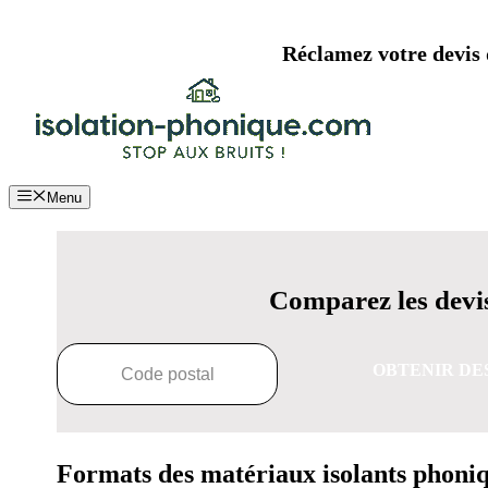
Aller
au
Réclamez votre devis d
contenu
Menu
Comparez les devis
OBTENIR DE
Formats des matériaux isolants phoni