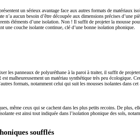
 présentent un sérieux avantage face aux autres formats de matériaux iso
ante n’a aucun besoin d’être découpée aux dimensions précises d’une piè
érents éléments d’une isolation. Non ! Il suffit de projeter la mousse pou
mant une couche isolante continue, clé d’une bonne isolation phonique.
TRUCTION? BENEFICIEZ DES 3 DEVIS GRATUITS
er les panneaux de polyuréthane à la paroi à traiter, il suffit de projeter
R est malheureusement un matériau synthétique très peu écologique. Ce
autres formats, notamment celui qui suit les mousses isolantes dans cet a
es, même ceux qui se cachent dans les plus petits recoins. De plus, ell
isolante est ainsi tout indiquée dans l’isolation phonique des sols, not
phoniques soufflés