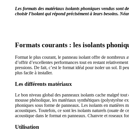
Les formats des matériaux isolants phoniques vendus sont de 
choisir l’isolant qui répond précisément à leurs besoins. Néan
OBTENEZ 3 DEVIS GRATUITES EN
Formats courants : les isolants phoni
Format le plus courant, le panneau isolant offre de nombreux ava
d’offrir d’excellentes performances tout en restant relativement
pressions. De fait, c’est le format idéal pour isoler un sol. Il p
plus facile à installer.
Les différents matériaux
Le bon niveau global des panneaux isolants cache malgré tout d
mousse phénolique, les matériaux synthétiques (polystyrène ex
phoniques sous forme de panneaux. Les isolants en matières m
acoustiques. Toutefois, ce sont les isolants naturels (ouate de ce
acoustique dans le format en panneaux. Chanvre et roseaux font
Utilisation