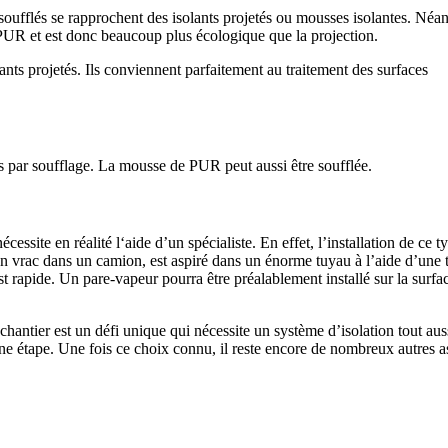
 soufflés se rapprochent des isolants projetés ou mousses isolantes. Néa
au PUR et est donc beaucoup plus écologique que la projection.
ants projetés. Ils conviennent parfaitement au traitement des surfaces
s par soufflage. La mousse de PUR peut aussi être soufflée.
écessite en réalité l‘aide d’un spécialiste. En effet, l’installation de ce t
 en vrac dans un camion, est aspiré dans un énorme tuyau à l’aide d’une 
 est rapide. Un pare-vapeur pourra être préalablement installé sur la surfa
hantier est un défi unique qui nécessite un système d’isolation tout aus
ne étape. Une fois ce choix connu, il reste encore de nombreux autres a
COMPARATIFS EN 5 MINUTES. CLIQUEZ ICI