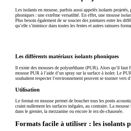
Les isolants en mousse, parfois aussi appelés isolants projetés,
phoniques : une extrême versatilité. En effet, une mousse isol
Plus besoin également de se soucier des jointures entre les diff
qu’elle s’immisce dans toutes les fentes et autres rainures for
AVEZ-VOUS DES PROJETS DE CONS
Les différents matériaux isolants phoniques
Il existe des mousses de polyuréthane (PUR). Alors qu’il faut fix
mousse PUR à l’aide d’un spray sur la surface à isoler. Le PU
souhaitent respecter l’environnement peuvent se tourner vers d’
Utilisation
Le format en mousse permet de boucher tous les ponts acoustiqu
craint nullement les surfaces inégales, au contraire. La mousse 
dans le grenier, la mezzanine ou encore le rez-de-chaussée.
Formats facile à utiliser : les isolants 