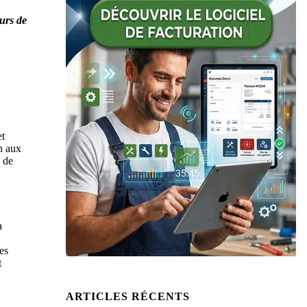
urs de
et
en aux
n de
a
es
t
ARTICLES RÉCENTS