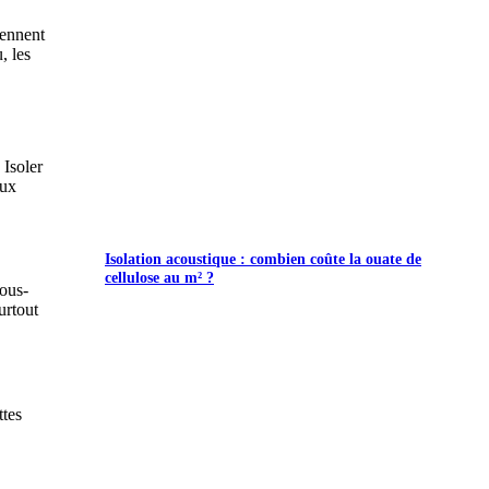
iennent
, les
 Isoler
aux
Isolation acoustique : combien coûte la ouate de
cellulose au m² ?
sous-
urtout
ttes