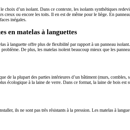
 le choix d’un isolant. Dans ce contexte, les isolants synthétiques redev
urs creux ou encore les toits. Il en est de même pour le liège. En panneau
faces inégales.
ues en matelas à languettes
s à languette offre plus de flexibilité par rapport à un panneau isolant.
 un problème. De plus, les matelas isolent beaucoup mieux que les panne
ique de la plupart des parties intérieures d’un bâtiment (murs, combles, 
plus écologique à la laine de verre. Dans ce format, la laine de bois est s
staller, ils ne sont pas très résistants à la pression. Les matelas à langue