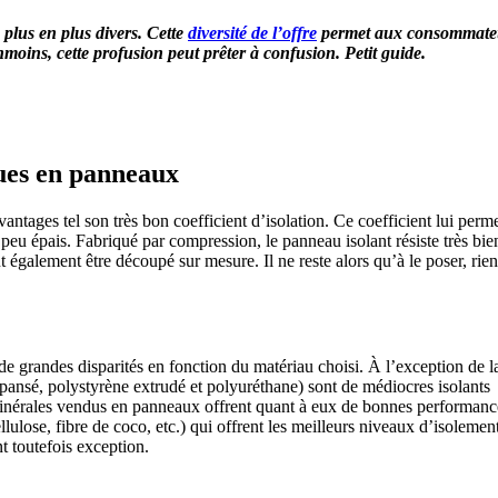
plus en plus divers. Cette
diversité de l’offre
permet aux consommate
moins, cette profusion peut prêter à confusion. Petit guide.
 5 MINUTES POUR FACILITER VOTRE DÉCISION
ques en panneaux
ntages tel son très bon coefficient d’isolation. Ce coefficient lui perm
 peu épais. Fabriqué par compression, le panneau isolant résiste très bi
eut également être découpé sur mesure. Il ne reste alors qu’à le poser, rie
e grandes disparités en fonction du matériau choisi. À l’exception de l
pansé, polystyrène extrudé et polyuréthane) sont de médiocres isolants
inérales vendus en panneaux offrent quant à eux de bonnes performanc
llulose, fibre de coco, etc.) qui offrent les meilleurs niveaux d’isolemen
 toutefois exception.