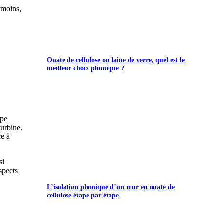
nmoins,
Ouate de cellulose ou laine de verre, quel est le
meilleur choix phonique ?
ype
turbine.
ce à
si
spects
L’isolation phonique d’un mur en ouate de
cellulose étape par étape