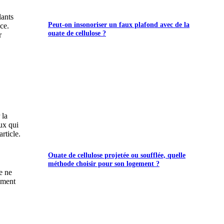
lants
Peut-on insonoriser un faux plafond avec de la
ce.
ouate de cellulose ?
r
 la
ux qui
rticle.
Ouate de cellulose projetée ou soufflée, quelle
méthode choisir pour son logement ?
e ne
amment