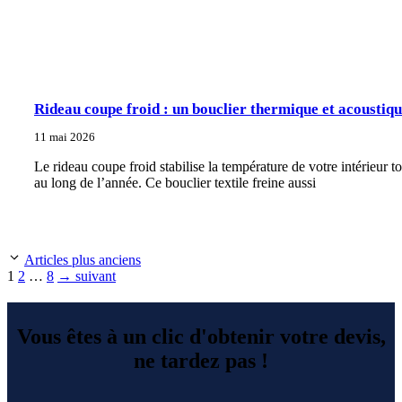
Rideau coupe froid : un bouclier thermique et acoustiq
11 mai 2026
Le rideau coupe froid stabilise la température de votre intérieur to
au long de l’année. Ce bouclier textile freine aussi
Articles plus anciens
Page
Page
Page
1
2
…
8
→
suivant
Vous êtes à un clic d'obtenir votre devis,
ne tardez pas !