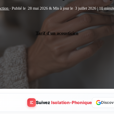
action
·
Publié le
28 mai 2026
&
Mis à jour le
3 juillet 2026
|
10 minute
Tarif d'un acousticien
Suivez
Isolation-Phonique
Discov