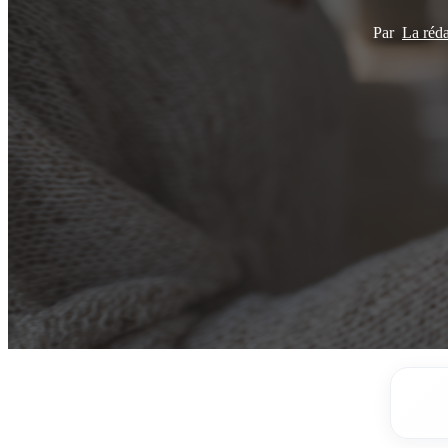
Par
La réd