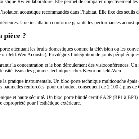
ustique Rw en laboratoire. Elle permet de comparer objectivement les 
’isolation acoustique recommandés dans l’habitat. Elle fixe des seuils de 
térieures. Une installation conforme garantit les performances acoustiq
a pièce ?
orte atténuant les bruits domestiques comme la télévision ou les conv
u Jeld-Wen Acoustic). Privilégiez l’intégration de joints périphériques
garantir la concentration et le bon déroulement des visioconférences. Un 
 densité, issus des gammes techniques chez Keyor ou Jeld-Wen.
e la pratique instrumentale. Un bloc-porte technique multicouche épais
paumelles renforcées, pour un budget conséquent de 2 100 à plus de 
phonique et haute sécurité. Un bloc-porte blindé certifié A2P (BP1 à BP
e copropriété pour l’esthétique extérieure.