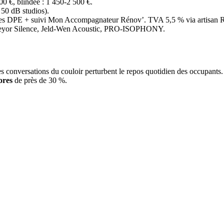
00 €, blindée : 1 450-2 500 €.
50 dB studios).
asses DPE + suivi Mon Accompagnateur Rénov’. TVA 5,5 % via artisan
: Keyor Silence, Jeld-Wen Acoustic, PRO-ISOPHONY.
t les conversations du couloir perturbent le repos quotidien des occupant
ores
de près de 30 %.