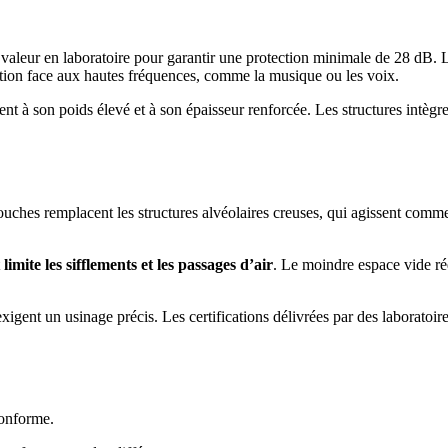
te valeur en laboratoire pour garantir une protection minimale de 28 dB. 
lation face aux hautes fréquences, comme la musique ou les voix.
t à son poids élevé et à son épaisseur renforcée. Les structures intègr
uches remplacent les structures alvéolaires creuses, qui agissent comme
t
limite les sifflements et les passages d’air
. Le moindre espace vide r
igent un usinage précis. Les certifications délivrées par des laboratoir
conforme.