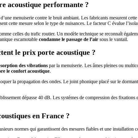
re acoustique performante ?
té d’une menuiserie contre le bruit ambiant. Les fabricants mesurent cet
sent cette mesure selon le type de nuisances. Le facteur C évalue l’iso
omme celles du trafic routier. Un modèle technique se reconnaît égalemen
écanique escamotable
condamne le passage de l’air
sous le vantail.
tent le prix porte acoustique ?
bsorption des vibrations
par la menuiserie. Les âmes pleines ou multico
re le confort acoustique
.
loquer la propagation des ondes. Le joint phonique placé sur le dorman
faiblissement dépasse 40 dB. Les systèmes de compression des fixations ex
coustiques en France ?
sieurs normes qui garantissent des mesures fiables et une installation 