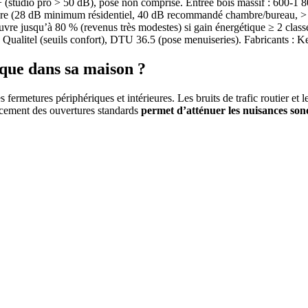
€+ (studio pro > 50 dB), pose non comprise. Entrée bois massif : 600-1 8
nore (28 dB minimum résidentiel, 40 dB recommandé chambre/bureau, > 
e jusqu’à 80 % (revenus très modestes) si gain énergétique ≥ 2 cl
alitel (seuils confort), DTU 36.5 (pose menuiseries). Fabricants 
que dans sa maison ?
s fermetures périphériques et intérieures. Les bruits de trafic routier e
lacement des ouvertures standards
permet d’atténuer les nuisances son