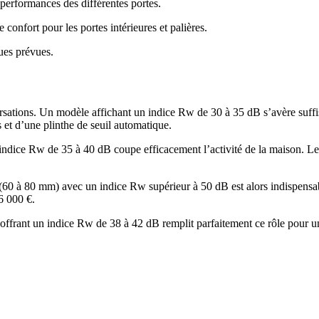
performances des différentes portes.
confort pour les portes intérieures et palières.
ues prévues.
ersations. Un modèle affichant un indice Rw de 30 à 35 dB s’avère suf
 et d’une plinthe de seuil automatique.
indice Rw de 35 à 40 dB coupe efficacement l’activité de la maison. Les 
 (60 à 80 mm) avec un indice Rw supérieur à 50 dB est alors indispensab
6 000 €.
3) offrant un indice Rw de 38 à 42 dB remplit parfaitement ce rôle pour