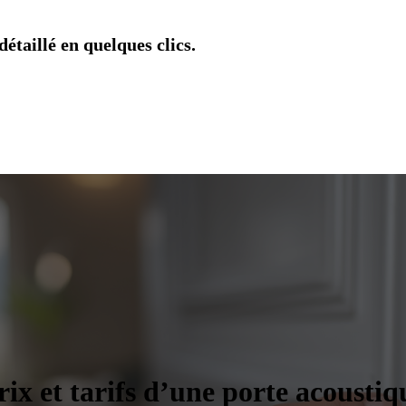
étaillé en quelques clics.
rix et tarifs d’une porte acoustiq