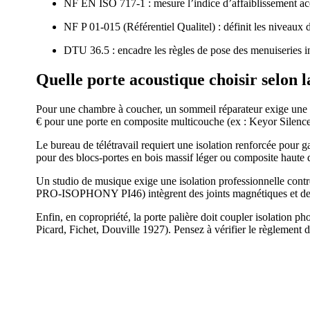
NF EN ISO 717-1 : mesure l’indice d’affaiblissement aco
NF P 01-015 (Référentiel Qualitel) : définit les niveaux d
DTU 36.5 : encadre les règles de pose des menuiseries in
Quelle porte acoustique choisir selon l
Pour une chambre à coucher, un sommeil réparateur exige une p
€ pour une porte en composite multicouche (ex : Keyor Silence o
Le bureau de télétravail requiert une isolation renforcée pour 
pour des blocs-portes en bois massif léger ou composite haute
Un studio de musique exige une isolation professionnelle contr
PRO-ISOPHONY PI46) intègrent des joints magnétiques et des 
Enfin, en copropriété, la porte palière doit coupler isolation 
Picard, Fichet, Douville 1927). Pensez à vérifier le règlement d