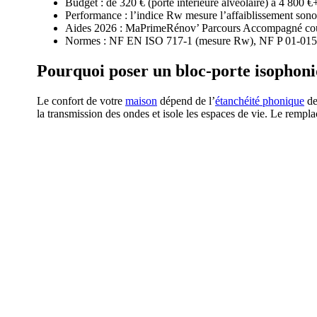
Budget : de 320 € (porte intérieure alvéolaire) à 4 800 
Performance : l’indice Rw mesure l’affaiblissement so
Aides 2026 : MaPrimeRénov’ Parcours Accompagné couvr
Normes : NF EN ISO 717-1 (mesure Rw), NF P 01-015 Qu
Pourquoi poser un bloc-porte isophoni
Le confort de votre
maison
dépend de l’
étanchéité phonique
de
la transmission des ondes et isole les espaces de vie. Le remp