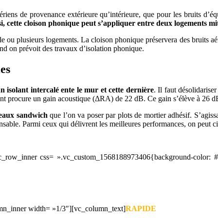
riens de provenance extérieure qu’intérieure, que pour les bruits d’éq
i, cette cloison phonique peut s’appliquer entre deux logements mit
u plusieurs logements. La cloison phonique préservera des bruits aérie
and on prévoit des travaux d’isolation phonique.
les
isolant intercalé ente le mur et cette dernière
. Il faut désolidaris
nt procure un gain acoustique (ΔRA) de 22 dB. Ce gain s’élève à 26 d
nneaux sandwich
que l’on va poser par plots de mortier adhésif. S’agissa
ensable. Parmi ceux qui délivrent les meilleures performances, on peut ci
row_inner css= ».vc_custom_1568188973406{background-color: #f2
mn_inner width= »1/3″][vc_column_text]
RAPIDE