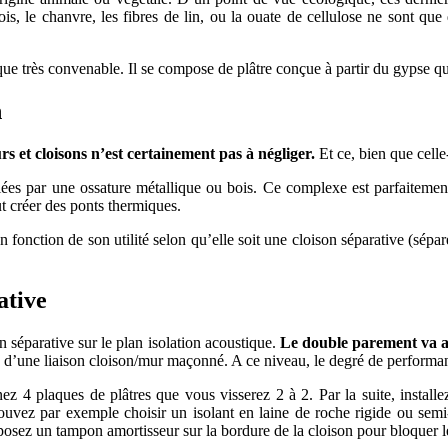
ois, le chanvre, les fibres de lin, ou la ouate de cellulose ne sont qu
e très convenable. Il se compose de plâtre conçue à partir du gypse qui 
n
s et cloisons n’est certainement pas à négliger.
Et ce, b
ien que celle
eliées par une ossature métallique ou bois. Ce complexe est parfaiteme
ut créer des ponts thermiques.
fonction de son utilité selon qu’elle soit une cloison séparative (sépar
ative
 séparative sur le plan isolation acoustique.
Le double parement va a
se d’une liaison cloison/mur maçonné
.
A ce niveau, le degré de performa
ez 4 plaques de plâtres que vous visserez 2 à 2. Par la suite, install
ouvez par exemple choisir un isolant en laine de roche rigide ou semi
disposez un tampon amortisseur sur la bordure de la cloison pour bloquer l