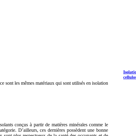
Isolat
cellulo
 ce sont les mêmes matériaux qui sont utilisés en isolation
solants conçus à partir de matières minérales comme le
 catégorie. D’ailleurs, ces dernières possèdent une bonne
rs sont plus respectueux de la santé des occupants et de