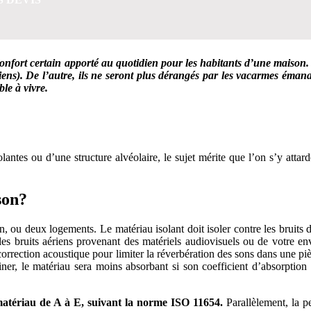
onfort certain apporté au quotidien pour les habitants d’une maison. 
iens). De l’autre, ils ne seront plus dérangés par les vacarmes émana
ble à vivre.
VIS GRATUITES EN 5 MINUTES POUR FACILITER VOTRE
olantes ou d’une structure alvéolaire, le sujet mérite que l’on s’y att
son?
 ou deux logements. Le matériau isolant doit isoler contre les bruits 
es bruits aériens provenant des matériels audiovisuels ou de votre 
correction acoustique pour limiter la réverbération des sons dans une pi
er, le matériau sera moins absorbant si son coefficient d’absorption 
matériau de A à E, suivant la norme ISO 11654.
Parallèlement, la p