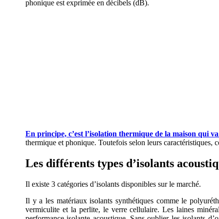
phonique est exprimée en décibels (dB).
En principe, c’est l’isolation thermique de la maison qui va 
thermique et phonique. Toutefois selon leurs caractéristiques, 
Les différents types d’isolants acousti
Il existe 3 catégories d’isolants disponibles sur le marché.
Il y a les matériaux isolants synthétiques comme le polyurét
vermiculite et la perlite, le verre cellulaire. Les laines min
performance isolante acoustique. Sans oublier les isolants d’