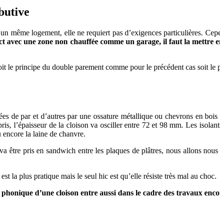
butive
d’un même logement, elle ne requiert pas d’exigences particulières. Cep
irect avec une zone non chauffée comme un garage, il faut la mettr
Soit le principe du double parement comme pour le précédent cas soit le p
 PROJETS DE CONSTRUCTION? BENEFICIEZ DES 3 DEVI
ées de par et d’autres par une ossature métallique ou chevrons en bois
pris, l’épaisseur de la cloison va osciller entre 72 et 98 mm. Les isolan
u encore la laine de chanvre.
i va être pris en sandwich entre les plaques de plâtres, nous allons nou
est la plus pratique mais le seul hic est qu’elle résiste très mal au choc.
 phonique d’une cloison entre aussi dans le cadre des travaux enco