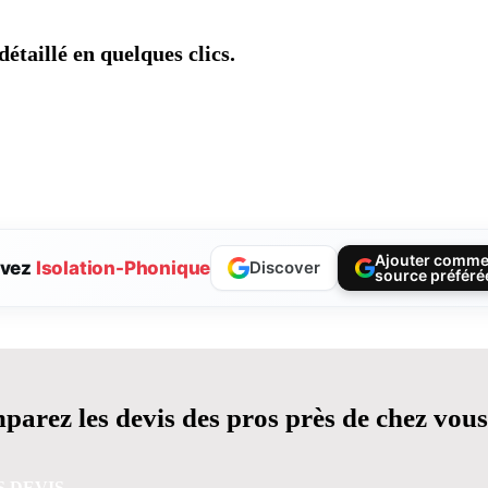
étaillé en quelques clics.
Ajouter comm
ivez
Isolation-Phonique
Discover
source préféré
arez les devis des pros près de chez vous
S DEVIS