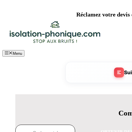
Aller
au
Réclamez votre devis d
contenu
Menu
Su
Comp
OBTENIR DE