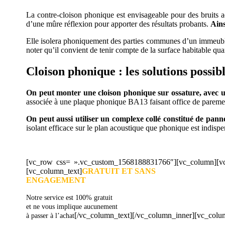
La contre-cloison phonique est envisageable pour des bruits aé
d’une mûre réflexion pour apporter des résultats probants.
Ains
Elle isolera phoniquement des parties communes d’un immeuble o
noter qu’il convient de tenir compte de la surface habitable qu
Cloison phonique : les solutions possib
On peut monter une cloison phonique sur ossature, avec un 
associée à une plaque phonique BA13 faisant office de pareme
On peut aussi utiliser un complexe collé constitué de pa
isolant efficace sur le plan acoustique que phonique est indisp
[vc_row css= ».vc_custom_1568188831766″][vc_column][vc_
[vc_column_text]
GRATUIT ET SANS
ENGAGEMENT
Notre service est 100% gratuit
et ne vous implique aucunement
[/vc_column_text][/vc_column_inner][vc_colu
à passer à l’achat