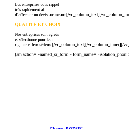
Les entreprises vous rappel
très rapidement afin
[/vc_column_text][/vc_column_in
d’effectuer un devis sur mesure
QUALITÉ ET CHOIX
Nos entreprises sont agréés
et sélectionné pour leur
[/vc_column_text][/vc_column_inner][/v
rigueur et leur sérieux.
[sm action= »named_sr_form » form_name= »isolation_phoni
DEMANDEZ 3
Cheney BOIVIN