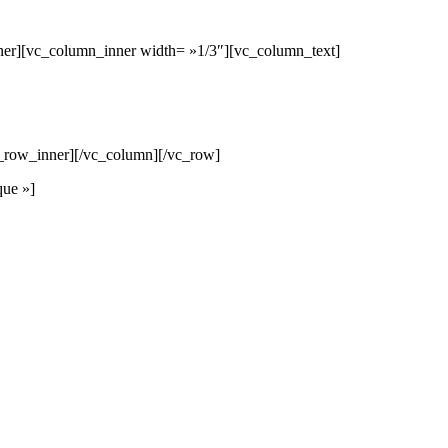
ner][vc_column_inner width= »1/3″][vc_column_text]
c_row_inner][/vc_column][/vc_row]
que »]
 DEVIS GRATUITS COMPARATIFS EN 5 MINUTES. CLIQ