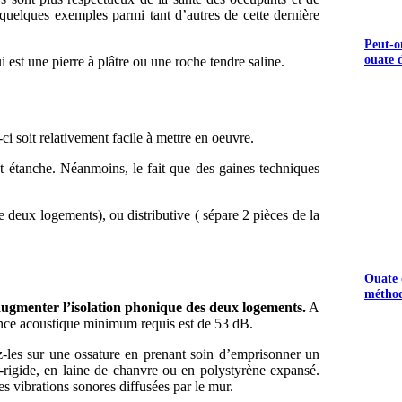
e quelques exemples parmi tant d’autres de cette dernière
Peut-o
ouate d
est une pierre à plâtre ou une roche tendre saline.
-ci soit relativement facile à mettre en oeuvre.
nt étanche. Néanmoins, le fait que des gaines techniques
e deux logements), ou distributive ( sépare 2 pièces de la
Ouate d
méthod
ugmenter l’isolation phonique des deux logements.
A
nce acoustique minimum requis est de 53 dB.
ez-les sur une ossature en prenant soin d’emprisonner un
-rigide, en laine de chanvre ou en polystyrène expansé.
es vibrations sonores diffusées par le mur.