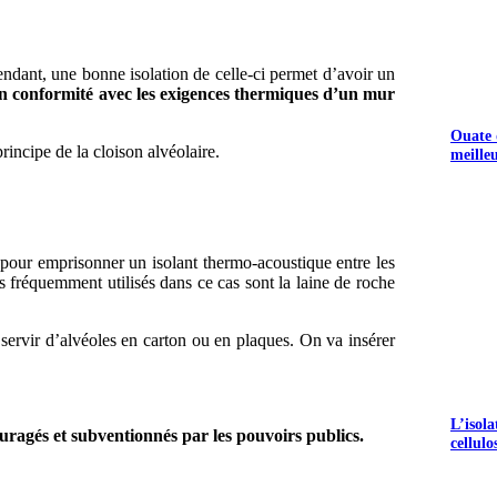
endant, une bonne isolation de celle-ci permet d’avoir un
e en conformité avec les exigences thermiques d’un mur
Ouate d
rincipe de la cloison alvéolaire.
meille
S GRATUITS
 pour emprisonner un isolant thermo-acoustique entre les
ts fréquemment utilisés dans ce cas sont la laine de roche
s servir d’alvéoles en carton ou en plaques. On va insérer
L’isol
uragés et subventionnés par les pouvoirs publics.
cellulo