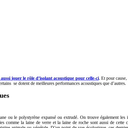
aussi jouer le rôle d’isolant acoustique pour celle-ci
. Et pour cause,
certains se dotent de meilleures performances acoustiques que d’autres.
ques
hane ou le polystyrène expansé ou extrudé. On trouve également les i
érales comme la laine de verre et la laine de roche sont aussi de cette
origine animale ou végétale. D’un point de vue écologique, ces dernie