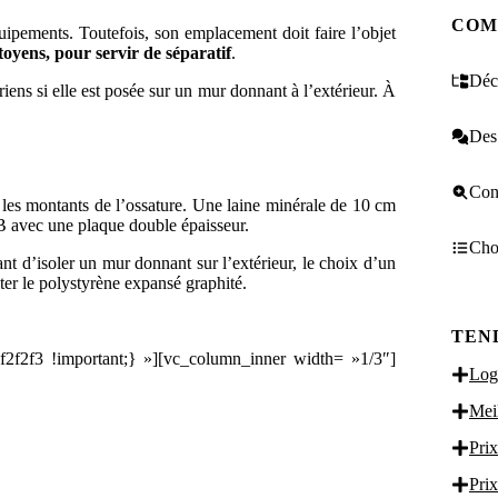
COM
uipements. Toutefois, son emplacement doit faire l’objet
oyens, pour servir de séparatif
.
Décr
ns si elle est posée sur un mur donnant à l’extérieur. À
Des 
Cons
er les montants de l’ossature. Une laine minérale de 10 cm
B avec une plaque double épaisseur.
Choi
nt d’isoler un mur donnant sur l’extérieur, le choix d’un
ter le polystyrène expansé graphité.
TEN
f2f3 !important;} »][vc_column_inner width= »1/3″]
Logi
Meil
Prix
Prix