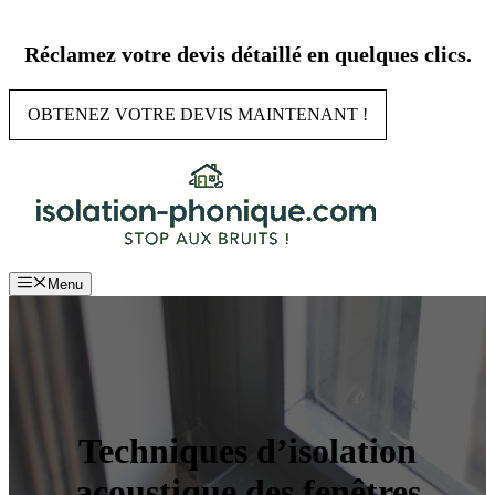
Aller
au
Réclamez votre devis détaillé en quelques clics.
contenu
OBTENEZ VOTRE DEVIS MAINTENANT !
Menu
Techniques d’isolation
acoustique des fenêtres