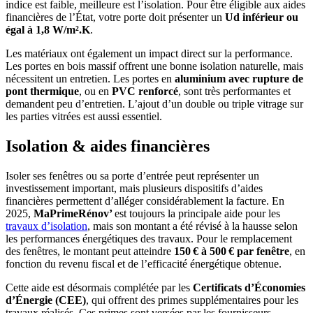
indice est faible, meilleure est l’isolation. Pour être éligible aux aides
financières de l’État, votre porte doit présenter un
Ud inférieur ou
égal à 1,8 W/m².K
.
Les matériaux ont également un impact direct sur la performance.
Les portes en bois massif offrent une bonne isolation naturelle, mais
nécessitent un entretien. Les portes en
aluminium avec rupture de
pont thermique
, ou en
PVC renforcé
, sont très performantes et
demandent peu d’entretien. L’ajout d’un double ou triple vitrage sur
les parties vitrées est aussi essentiel.
Isolation & aides financières
Isoler ses fenêtres ou sa porte d’entrée peut représenter un
investissement important, mais plusieurs dispositifs d’aides
financières permettent d’alléger considérablement la facture. En
2025,
MaPrimeRénov’
est toujours la principale aide pour les
travaux d’isolation
, mais son montant a été révisé à la hausse selon
les performances énergétiques des travaux. Pour le remplacement
des fenêtres, le montant peut atteindre
150 € à 500 € par fenêtre
, en
fonction du revenu fiscal et de l’efficacité énergétique obtenue.
Cette aide est désormais complétée par les
Certificats d’Économies
d’Énergie (CEE)
, qui offrent des primes supplémentaires pour les
travaux réalisés. Ces primes sont versées par les fournisseurs