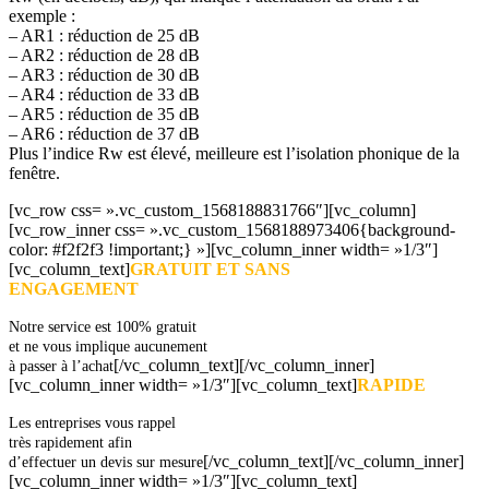
exemple :
– AR1 : réduction de 25 dB
– AR2 : réduction de 28 dB
– AR3 : réduction de 30 dB
– AR4 : réduction de 33 dB
– AR5 : réduction de 35 dB
– AR6 : réduction de 37 dB
Plus l’indice Rw est élevé, meilleure est l’isolation phonique de la
fenêtre.
[vc_row css= ».vc_custom_1568188831766″][vc_column]
[vc_row_inner css= ».vc_custom_1568188973406{background-
color: #f2f2f3 !important;} »][vc_column_inner width= »1/3″]
[vc_column_text]
GRATUIT ET SANS
ENGAGEMENT
Notre service est 100% gratuit
et ne vous implique aucunement
[/vc_column_text][/vc_column_inner]
à passer à l’achat
[vc_column_inner width= »1/3″][vc_column_text]
RAPIDE
Les entreprises vous rappel
très rapidement afin
[/vc_column_text][/vc_column_inner]
d’effectuer un devis sur mesure
[vc_column_inner width= »1/3″][vc_column_text]