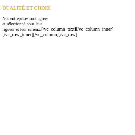
QUALITÉ ET CHOIX
Nos entreprises sont agréés
et sélectionné pour leur
[/vc_column_text][/vc_column_inner]
rigueur et leur sérieux.
[/vc_row_inner][/vc_column][/vc_row]
DEMANDEZ 3 DEVIS GRATUITS
COMPARATIFS EN 5 MINUTES. CLIQUEZ ICI