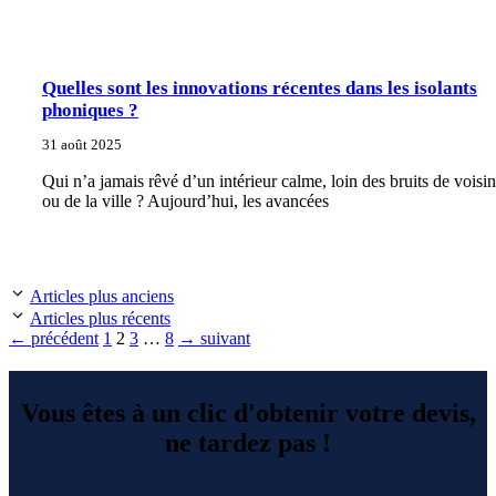
Quelles sont les innovations récentes dans les isolants
phoniques ?
31 août 2025
Qui n’a jamais rêvé d’un intérieur calme, loin des bruits de voisi
ou de la ville ? Aujourd’hui, les avancées
Articles plus anciens
Articles plus récents
Page
Page
Page
Page
←
précédent
1
2
3
…
8
→
suivant
Vous êtes à un clic d'obtenir votre devis,
ne tardez pas !