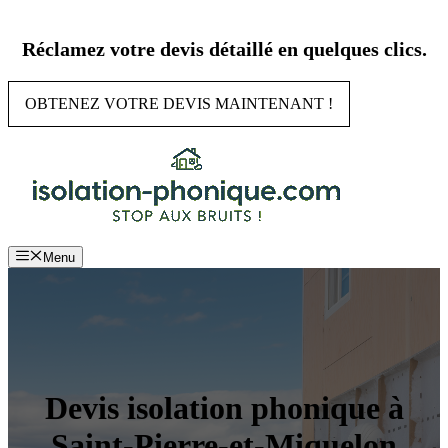
Aller
au
Réclamez votre devis détaillé en quelques clics.
contenu
OBTENEZ VOTRE DEVIS MAINTENANT !
Menu
Devis isolation phonique à
Saint-Pierre-et-Miquelon