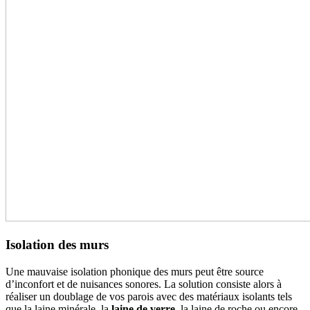
Isolation des murs
Une mauvaise isolation phonique des murs peut être source
d’inconfort et de nuisances sonores. La solution consiste alors à
réaliser un doublage de vos parois avec des matériaux isolants tels
que la laine minérale, la
laine de verre
, la laine de roche ou encore