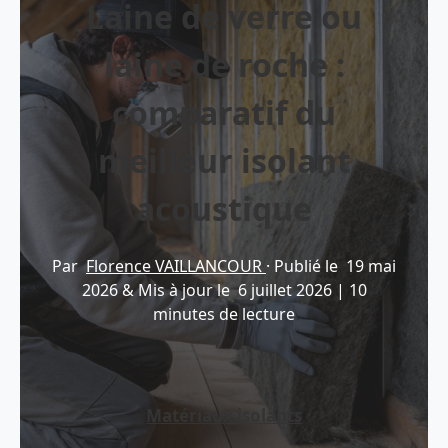
Laine de verre ou
laine de roche :
comparatif du
meilleur isolant
acoustique
Par
Florence VAILLANCOUR
·
Publié le
19 mai
2026
&
Mis à jour le
6 juillet 2026
|
10
minutes de lecture
Matériaux isolants