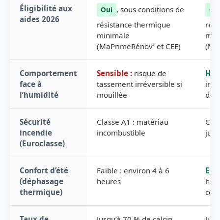
Éligibilité aux
, sous conditions de
Oui
Ou
aides 2026
résistance thermique
rési
minimale
min
(MaPrimeRénov’ et CEE)
(Ma
Comportement
Sensible :
risque de
Hyd
face à
tassement irréversible si
impu
l’humidité
mouillée
dan
Sécurité
Classe A1 : matériau
Clas
incendie
incombustible
jusq
(Euroclasse)
Confort d’été
Faible : environ 4 à 6
Exce
(déphasage
heures
heur
thermique)
com
Taux de
Jusqu’à 70 % de calcin
Jusq