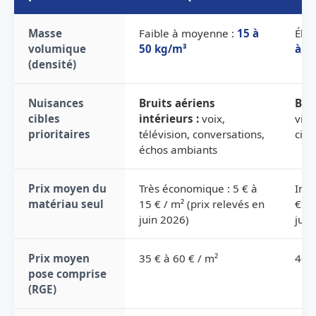
Masse
Faible à moyenne :
15 à
Élev
volumique
50 kg/m³
à 1
(densité)
Nuisances
Bruits aériens
Brui
cibles
intérieurs :
voix,
vibr
prioritaires
télévision, conversations,
circ
échos ambiants
Prix moyen du
Très économique : 5 € à
Inte
matériau seul
15 € / m² (prix relevés en
€ / 
juin 2026)
juin
Prix moyen
35 € à 60 € / m²
40 €
pose comprise
(RGE)