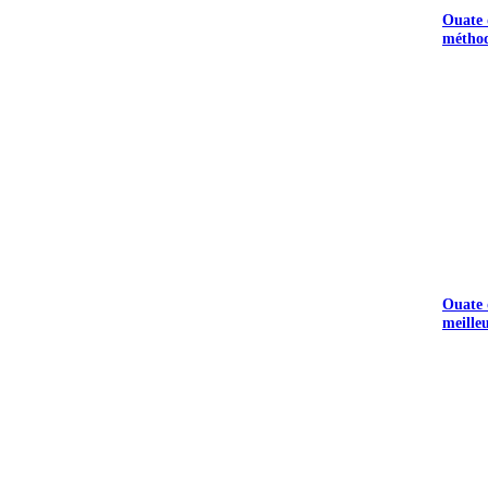
Ouate d
méthod
Ouate d
meille