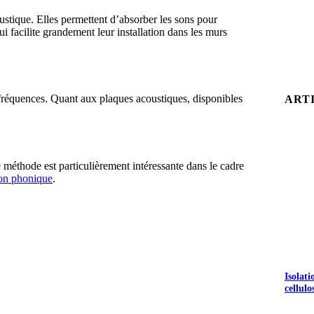
stique. Elles permettent d’absorber les sons pour
ui facilite grandement leur installation dans les murs
fréquences. Quant aux plaques acoustiques, disponibles
ART
te méthode est particulièrement intéressante dans le cadre
ion phonique
.
Isolat
cellulo