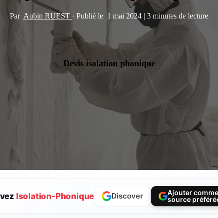
Par
Aubin RUEST
·
Publié le
1 mai 2024
|
3 minutes de lecture
Devis isolation phonique
Ajouter comm
ivez
Isolation-Phonique
Discover
source préféré