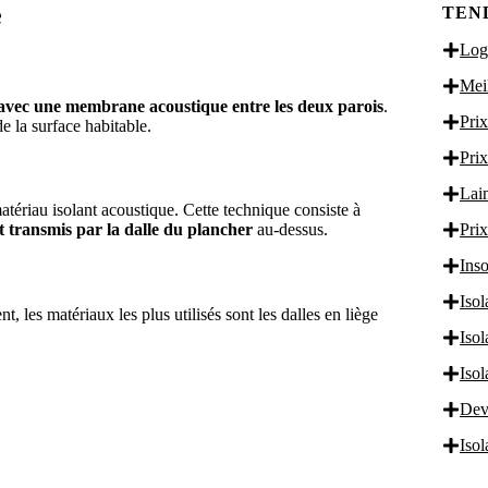
e
TEN
Logi
Meil
 avec une membrane acoustique entre les deux parois
.
Prix
e la surface habitable.
Prix
Lain
atériau isolant acoustique. Cette technique consiste à
Prix
it transmis par la dalle du plancher
au-dessus.
Inso
Isol
 les matériaux les plus utilisés sont les dalles en liège
Iso
Iso
S GRATUITS
Dev
Iso