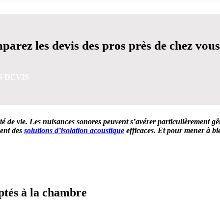
arez les devis des pros près de chez vous
S DEVIS
alité de vie. Les nuisances sonores peuvent s’avérer particulièrement
hent des
solutions d’isolation acoustique
efficaces. Et pour mener à bie
VIS GRATUITES EN 5 MINUTES POUR FACILITER VOTRE
ptés à la chambre