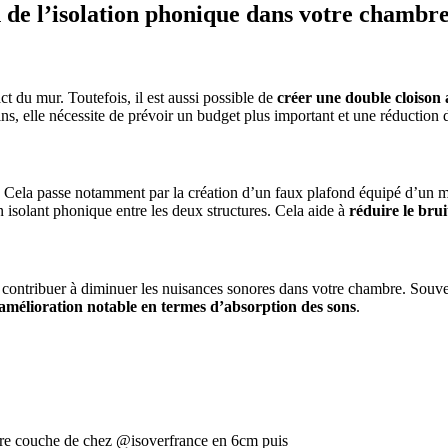
n de l’isolation phonique dans votre chambr
ct du mur. Toutefois, il est aussi possible de
créer une double cloison
s, elle nécessite de prévoir un budget plus important et une réduction d
ur. Cela passe notamment par la création d’un faux plafond équipé d’un m
n isolant phonique entre les deux structures. Cela aide à
réduire le bru
contribuer à diminuer les nuisances sonores dans votre chambre. Souvent,
amélioration notable en termes d’absorption des sons
.
 PROJETS DE CONSTRUCTION? BENEFICIEZ DES 3 DEVI
ere couche de chez @isoverfrance en 6cm puis