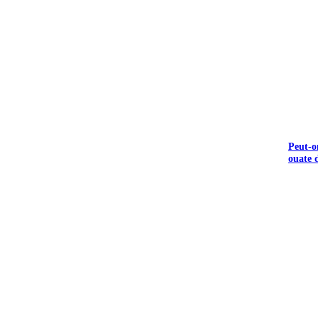
Peut-o
ouate d