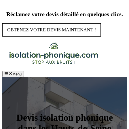
Aller
au
Réclamez votre devis détaillé en quelques clics.
contenu
OBTENEZ VOTRE DEVIS MAINTENANT !
Menu
Devis isolation phonique
dans les Hauts-de-Seine