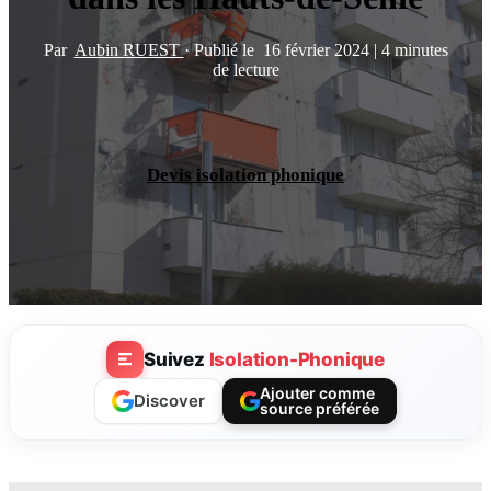
Par
Aubin RUEST
·
Publié le
16 février 2024
|
4 minutes
de lecture
Devis isolation phonique
Suivez
Isolation-Phonique
Ajouter comme
Discover
source préférée