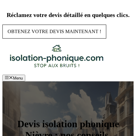
Aller
au
Réclamez votre devis détaillé en quelques clics.
contenu
OBTENEZ VOTRE DEVIS MAINTENANT !
Menu
Devis isolation phonique
Nièvre : nos conseils