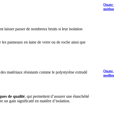
Ouate d
méthod
 laisser passer de nombreux bruits si leur isolation
uve les panneaux en laine de verre ou de roche ainsi que
S GRATUITS
Ouate d
 des matériaux résistants comme le polystyrène extrudé
meille
ques de qualité
, qui permettent d’assurer une étanchéité
fre un gain significatif en matière d’isolation.