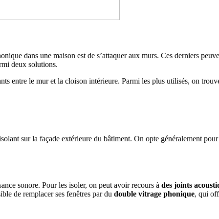
onique dans une maison est de s’attaquer aux murs. Ces derniers peuvent
armi deux solutions.
nts entre le mur et la cloison intérieure. Parmi les plus utilisés, on tro
 PROJETS DE CONSTRUCTION? BENEFICIEZ DES 3 DEVI
isolant sur la façade extérieure du bâtiment. On opte généralement pour
isance sonore. Pour les isoler, on peut avoir recours à
des joints acousti
ssible de remplacer ses fenêtres par du
double vitrage phonique
, qui of