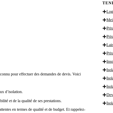
TEN
Logi
Meil
Prix
Prix
Lain
Prix
Inso
Isol
reconnu pour effectuer des demandes de devis. Voici
Iso
Iso
ux d’isolation.
Dev
lité et de la qualité de ses prestations.
Iso
ttentes en termes de qualité et de budget. Et rappelez-