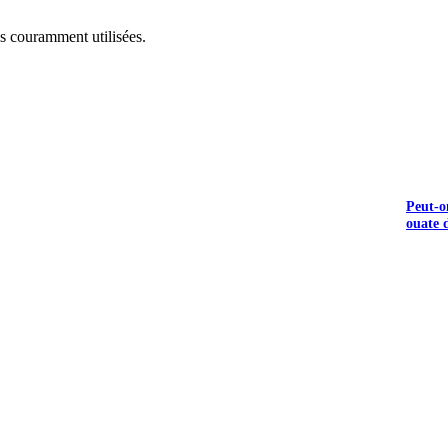
s couramment utilisées.
Peut-o
ouate d