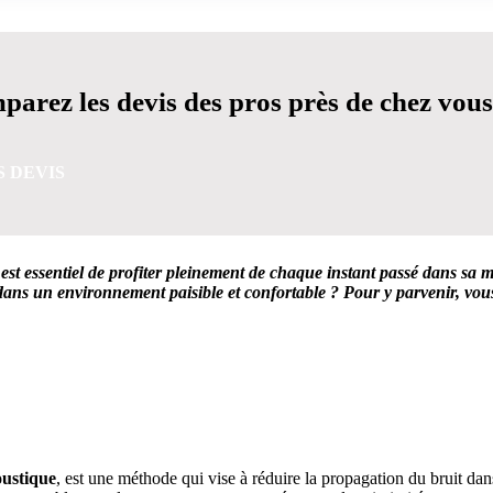
arez les devis des pros près de chez vous
S DEVIS
est essentiel de profiter pleinement de chaque instant passé dans sa 
 dans un environnement paisible et confortable ? Pour y parvenir, vous
VIS GRATUITES EN 5 MINUTES POUR FACILITER VOTRE
oustique
, est une méthode qui vise à réduire la propagation du bruit dan