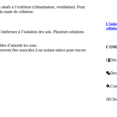
itués à l’extérieur (climatisation, ventilation). Pour
 la ouate de cellulose.
L’isol
cellulo
intéresser à l’isolation des sols. Plusieurs solutions
les d’amortir les sons.
COM
 peuvent être associées à un isolant mince pour encore
Décr
Des 
Cons
Choi