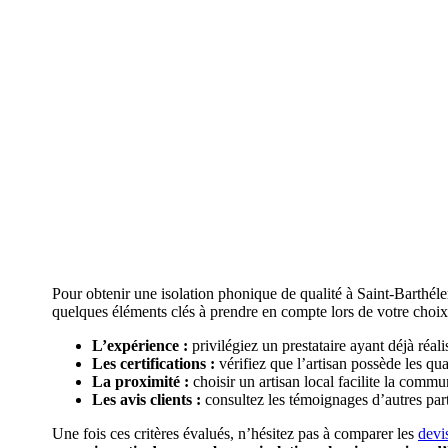
Pour obtenir une isolation phonique de qualité à Saint-Barthél
quelques éléments clés à prendre en compte lors de votre choix
L’expérience :
privilégiez un prestataire ayant déjà réali
Les certifications :
vérifiez que l’artisan possède les q
La proximité :
choisir un artisan local facilite la comm
Les avis clients :
consultez les témoignages d’autres partic
Une fois ces critères évalués, n’hésitez pas à comparer les
devi