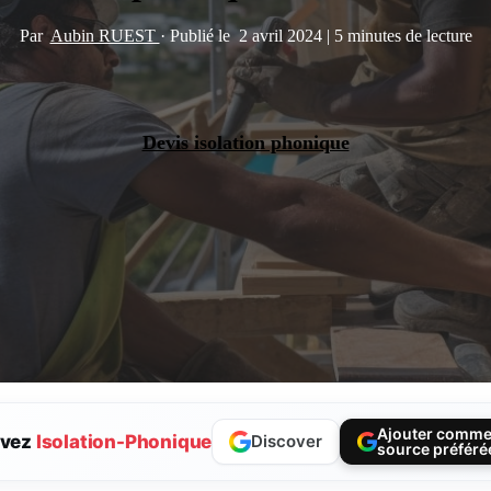
Par
Aubin RUEST
·
Publié le
2 avril 2024
|
5 minutes de lecture
Devis isolation phonique
Ajouter comm
ivez
Isolation-Phonique
Discover
source préféré