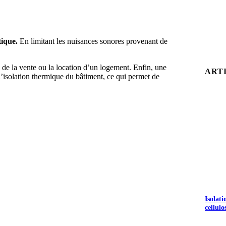
tique.
En limitant les nuisances sonores provenant de
s de la vente ou la location d’un logement. Enfin, une
ART
l’isolation thermique du bâtiment, ce qui permet de
Isolat
cellulo