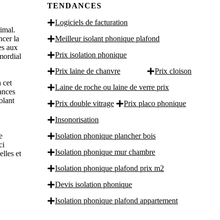
TENDANCES
Logiciels de facturation
imal.
ncer la
Meilleur isolant phonique plafond
es aux
Prix isolation phonique
imordial
Prix laine de chanvre
Prix cloison
à cet
Laine de roche ou laine de verre prix
ances
olant
Prix double vitrage
Prix placo phonique
Insonorisation
e
Isolation phonique plancher bois
ci
Isolation phonique mur chambre
lles et
Isolation phonique plafond prix m2
Devis isolation phonique
Isolation phonique plafond appartement