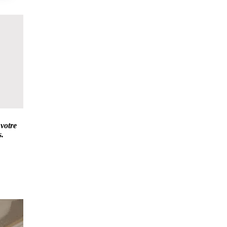
 votre
s.