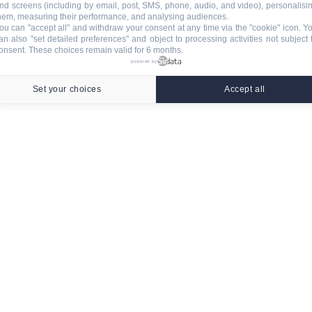
nd screens (including by email, post, SMS, phone, audio, and video), personalisi
hem, measuring their performance, and analysing audiences.
ou can "accept all" and withdraw your consent at any time via the "cookie" icon
. Y
an also "set detailed preferences" and object to processing activities not subject 
onsent. These choices remain valid for 6 months.
powered by
Set your choices
Accept all