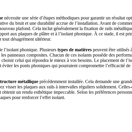
ue
nécessite une série d’étapes méthodiques pour garantir un résultat opt
ative du bruit et une durabilité accrue de l’installation. Avant de comme
e nouveau plafond. Cela inclut généralement la fixation de rails métalliqu
pport aux plaques de plâtre et à l’isolant phonique. À ce stade, il est pr
er tout désagrément ultérieur.
 de l’isolant phonique. Plusieurs
types de matières
peuvent être utilisés 
e les panneaux composites. Chacun de ces isolants possède des perform
e choisir celui qui répondra le mieux à vos besoins. Le placement de l’is
 éviter les ponts phoniques qui pourraient compromettre l’efficacité de
 structure métallique
précédemment installée. Cela demande une grand
z visser les plaques aux rails à intervalles réguliers solidement. Celles-
et obtenir un rendu esthétique impeccable. Selon les préférences personne
aques pour renforcer l’effet isolant.
COMPARATIFS EN 5 MINUTES. CLIQUEZ ICI