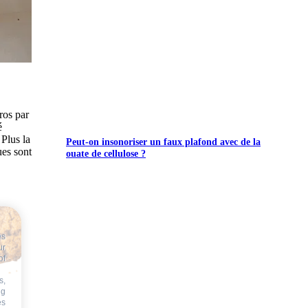
ros par
é
 Plus la
Peut-on insonoriser un faux plafond avec de la
ues sont
ouate de cellulose ?
es
ur
of
s,
ng
es