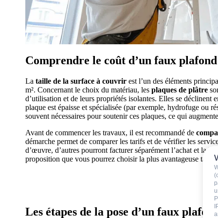
Comprendre le coût d’un faux plafond 
La
taille de la surface à couvrir
est l’un des éléments principa
m². Concernant le choix du matériau, les
plaques de plâtre
so
d’utilisation et de leurs propriétés isolantes. Elles se déclinent
plaque est épaisse et spécialisée (par exemple, hydrofuge ou rés
souvent nécessaires pour soutenir ces plaques, ce qui augmente 
Avant de commencer les travaux, il est recommandé de
compar
démarche permet de comparer les tarifs et de vérifier les servic
d’œuvre, d’autres pourront facturer séparément l’achat et la l
proposition que vous pourrez choisir la plus avantageuse tant sur
W
(
AVEZ-VOUS DES PROJETS DE CONS
p
u
P
I
Les étapes de la pose d’un faux plafon
a