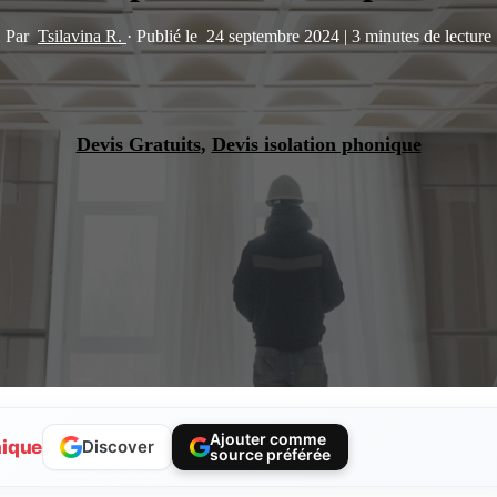
Par
Tsilavina R.
·
Publié le
24 septembre 2024
|
3 minutes de lecture
Devis Gratuits
,
Devis isolation phonique
Ajouter comme
nique
Discover
source préférée