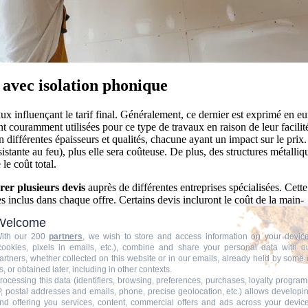
avec isolation phonique
ux influençant le tarif final. Généralement, ce dernier est exprimé en eu
nt couramment utilisées pour ce type de travaux en raison de leur facilit
 en différentes épaisseurs et qualités, chacune ayant un impact sur le prix.
istante au feu), plus elle sera coûteuse. De plus, des structures métalliq
le coût total.
er plusieurs devis
auprès de différentes entreprises spécialisées. Cette
es inclus dans chaque offre. Certains devis incluront le coût de la main-
ivraison des matériaux. Ce n’est qu’en analysant minutieusement chaque
Welcome
 le plan financier que qualitatif.
ith our 200
partners
, we wish to store and access information on your devic
cookies, pixels in emails, etc.), combine and share your personal data with o
TRUCTION? BENEFICIEZ DES 3 DEVIS GRATUITS
artners, whether collected on this website or in our emails, already held by some 
s, or obtained later, including in other contexts.
rocessing this data (identifiers, browsing, preferences, purchases, loyalty program
P, postal addresses and emails, phone, precise geolocation, etc.) allows developi
d
nd offering you services, content, commercial offers and ads across your devic