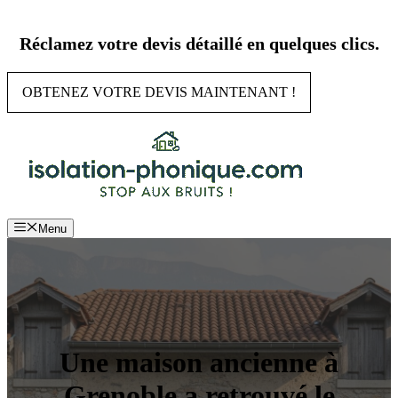
Aller
au
Réclamez votre devis détaillé en quelques clics.
contenu
OBTENEZ VOTRE DEVIS MAINTENANT !
Menu
Une maison ancienne à
Grenoble a retrouvé le