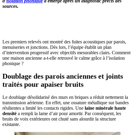
d’
isolation phonique
a émergé après un diagnostic précis des
sources.
OBTENEZ 3 DEVIS GRATUITES EN 5 MINUTES
POUR FACILITER VOTRE DÉCISION
Les premiers relevés ont montré des fuites acoustiques par parois,
menuiseries et jonctions. Dès lors, l’équipe établit un plan
d’intervention progressif avec objectifs mesurables clairs. Comment
une maison ancienne a-t-elle retrouvé le calme grâce à l’isolation
phonique ?
Doublage des parois anciennes et joints
traités pour apaiser bruits
Le doublage désolidarisé des murs en briques a réduit nettement la
transmission aérienne. En effet, une ossature métallique sur bandes
résilientes a limité les contacts rigides. Une
laine minérale haute
densité
a rempli la lame d’air pour amortir. Par conséquent, les
bruits de voix extérieures ont chuté sans alourdir la structure
existante.