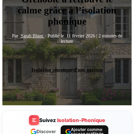
calme grâce à l’isolation
phonique
Par
Sarah Blanc
·
Publié le
11 février 2026
|
2 minutes de
lecture
Isolation phonique d'une maison
Suivez
Isolation-Phonique
Ajouter comme
Discover
source préférée