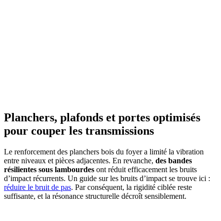
AVEZ-VOUS DES PROJETS DE
CONSTRUCTION? BENEFICIEZ DES 3 DEVIS
GRATUITS
Planchers, plafonds et portes optimisés
pour couper les transmissions
Le renforcement des planchers bois du foyer a limité la vibration
entre niveaux et pièces adjacentes. En revanche,
des bandes
résilientes sous lambourdes
ont réduit efficacement les bruits
d’impact récurrents. Un guide sur les bruits d’impact se trouve ici :
réduire le bruit de pas
. Par conséquent, la rigidité ciblée reste
suffisante, et la résonance structurelle décroît sensiblement.