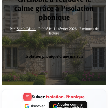
calme grâce à l’isolation
phonique
Par
Sarah Blanc
·
Publié le
11 février 2026
|
2 minutes de
lecture
Isolation phonique d'une maison
Suivez
Isolation-Phonique
Ajouter comme
Discover
source préférée