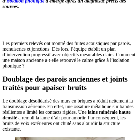
d’
isolation phonique
a émergé après un diagnostic précis des
sources.
OBTENEZ 3 DEVIS GRATUITES EN 5 MINUTES
POUR FACILITER VOTRE DÉCISION
Les premiers relevés ont montré des fuites acoustiques par parois,
menuiseries et jonctions. Dès lors, l’équipe établit un plan
d’intervention progressif avec objectifs mesurables clairs. Comment
une maison ancienne a-t-elle retrouvé le calme grâce à l’isolation
phonique ?
Doublage des parois anciennes et joints
traités pour apaiser bruits
Le doublage désolidarisé des murs en briques a réduit nettement la
transmission aérienne. En effet, une ossature métallique sur bandes
résilientes a limité les contacts rigides. Une
laine minérale haute
densité
a rempli la lame d’air pour amortir. Par conséquent, les
bruits de voix extérieures ont chuté sans alourdir la structure
existante.