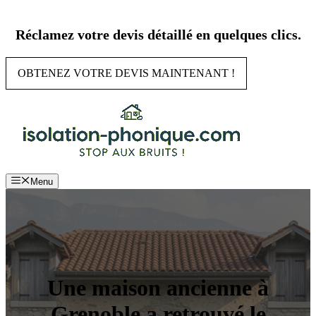
Aller
au
Réclamez votre devis détaillé en quelques clics.
contenu
OBTENEZ VOTRE DEVIS MAINTENANT !
Menu
Une maison ancienne à
Grenoble a retrouvé le