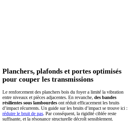
AVEZ-VOUS DES PROJETS DE
CONSTRUCTION? BENEFICIEZ DES 3 DEVIS
GRATUITS
Planchers, plafonds et portes optimisés
pour couper les transmissions
Le renforcement des planchers bois du foyer a limité la vibration
entre niveaux et pièces adjacentes. En revanche,
des bandes
résilientes sous lambourdes
ont réduit efficacement les bruits
d’impact récurrents. Un guide sur les bruits d’impact se trouve ici :
réduire le bruit de pas
. Par conséquent, la rigidité ciblée reste
suffisante, et la résonance structurelle décroît sensiblement.