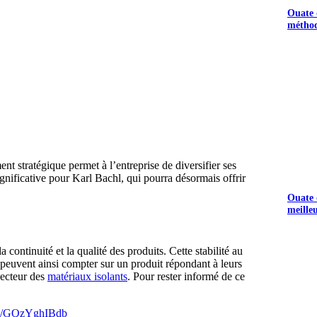
Ouate d
méthod
t stratégique permet à l’entreprise de diversifier ses
gnificative pour Karl Bachl, qui pourra désormais offrir
Ouate d
meille
ontinuité et la qualité des produits. Cette stabilité au
 peuvent ainsi compter sur un produit répondant à leurs
secteur des
matériaux isolants
. Pour rester informé de ce
com/GQzYghIBdb