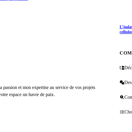
UEZ ICI
L’isol
cellulo
COM
Décr
Des 
ma passion et mon expertise au service de vos projets
votre espace un havre de paix.
Cons
Choi