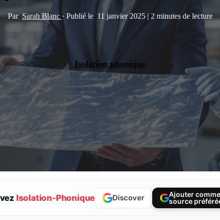
Par
Sarah Blanc
·
Publié le
11 janvier 2025
|
2 minutes de lecture
Isolation phonique
Ajouter comm
ivez
Isolation-Phonique
Discover
source préféré