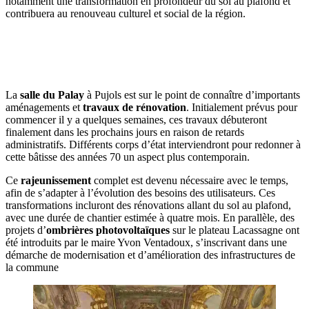
notamment une transformation en profondeur du sol au plafond et
contribuera au renouveau culturel et social de la région.
OBTENEZ 3 DEVIS GRATUITES EN 5 MINUTES
POUR FACILITER VOTRE DÉCISION
La
salle du Palay
à Pujols est sur le point de connaître d’importants
aménagements et
travaux de rénovation
. Initialement prévus pour
commencer il y a quelques semaines, ces travaux débuteront
finalement dans les prochains jours en raison de retards
administratifs. Différents corps d’état interviendront pour redonner à
cette bâtisse des années 70 un aspect plus contemporain.
Ce
rajeunissement
complet est devenu nécessaire avec le temps,
afin de s’adapter à l’évolution des besoins des utilisateurs. Ces
transformations incluront des rénovations allant du sol au plafond,
avec une durée de chantier estimée à quatre mois. En parallèle, des
projets d’
ombrières photovoltaïques
sur le plateau Lacassagne ont
été introduits par le maire Yvon Ventadoux, s’inscrivant dans une
démarche de modernisation et d’amélioration des infrastructures de
la commune