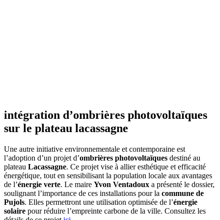
AVEZ-VOUS DES PROJETS DE
CONSTRUCTION? BENEFICIEZ DES 3 DEVIS
GRATUITS
intégration d’ombrières photovoltaïques
sur le plateau lacassagne
Une autre initiative environnementale et contemporaine est
l’adoption d’un projet d’
ombrières photovoltaïques
destiné au
plateau
Lacassagne
. Ce projet vise à allier esthétique et efficacité
énergétique, tout en sensibilisant la population locale aux avantages
de l’
énergie verte
. Le maire
Yvon Ventadoux
a présenté le dossier,
soulignant l’importance de ces installations pour la
commune de
Pujols
. Elles permettront une utilisation optimisée de l’
énergie
solaire
pour réduire l’empreinte carbone de la ville. Consultez les
détails de ce projet
ici
.