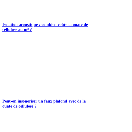
Isolation acoustique : combien coûte la ouate de
cellulose au m² ?
Peut-on insonoriser un faux plafond avec de la
ouate de cellulose ?