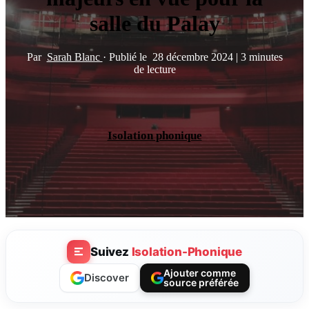
salle du Palay
Par
Sarah Blanc
·
Publié le
28 décembre 2024
|
3 minutes
de lecture
Isolation phonique
Suivez
Isolation-Phonique
Ajouter comme
Discover
source préférée