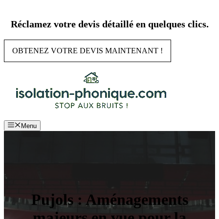
Aller
au
Réclamez votre devis détaillé en quelques clics.
contenu
OBTENEZ VOTRE DEVIS MAINTENANT !
Menu
Pujols : Aménagements
majeurs en vue pour la