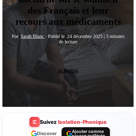
des Français et leur
recours aux médicaments
Par
Sarah Blanc
·
Publié le
24 décembre 2025
|
3 minutes
de lecture
Actualité
Suivez
Isolation-Phonique
Ajouter comme
Discover
source préférée