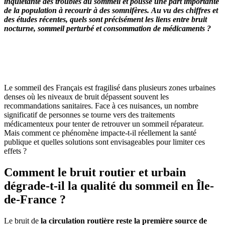
inquiétante des troubles du sommeil et pousse une part importante
de la population à recourir à des somnifères.
Au vu des chiffres et
des études récentes, quels sont précisément les liens entre bruit
nocturne, sommeil perturbé et consommation de médicaments ?
OBTENEZ 3 DEVIS GRATUITES EN 5 MINUTES
POUR FACILITER VOTRE DÉCISION
Le sommeil des Français est fragilisé dans plusieurs zones urbaines
denses où les niveaux de bruit dépassent souvent les
recommandations sanitaires. Face à ces nuisances, un nombre
significatif de personnes se tourne vers des traitements
médicamenteux pour tenter de retrouver un sommeil réparateur.
Mais comment ce phénomène impacte-t-il réellement la santé
publique et quelles solutions sont envisageables pour limiter ces
effets ?
Comment le bruit routier et urbain
dégrade-t-il la qualité du sommeil en Île-
de-France ?
Le bruit de
la circulation routière reste la première source de