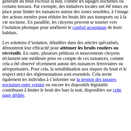
générant du bruit excessif la nuit, comme les tapages nocturnes ou
certains travaux. Par exemple, des initiatives locales ont été mises en
place pour limiter les nuisances autour des zones sensibles, à l’image
des actions menées pour réduire les bruits liés aux transports ou à la
vie nocturne. En parallèle, les citoyens peuvent se tourner vers
l’isolation phonique pour améliorer le
confort acoustique
de leurs
habitats.
Les solutions d’isolation, détaillées dans des articles spécialisés,
démontrent leur efficacité pour
atténuer les bruits routiers ou
récréatifs
. En outre, plusieurs pétitions et mouvements citoyens
réclament une meilleure prise en compte de ces nuisances, comme
cela a été observé récemment autour des nuisances ferroviaires ou
aéroportuaires. Pour cela, la sensibilisation aux risques du bruit et le
respect strict des réglementations sont essentiels. Cela invite
également les individus à s’informer sur
la gestion des tapages
nocturnes entre voisins
ou encore les dispositifs législatifs
contribuant à limiter le bruit des bars la nuit, disponibles sur
cette
page dédiée
.
DEMANDEZ 3 DEVIS GRATUITS
COMPARATIFS EN 5 MINUTES. CLIQUEZ ICI