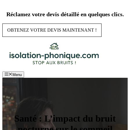
Aller
au
Réclamez votre devis détaillé en quelques clics.
contenu
OBTENEZ VOTRE DEVIS MAINTENANT !
Menu
Santé : L’impact du bruit
nocturne sur le sommeil