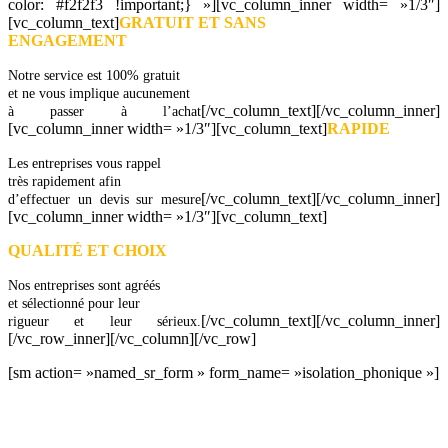
color: #f2f2f3 !important;} »][vc_column_inner width= »1/3″]
[vc_column_text]
GRATUIT ET SANS
ENGAGEMENT
Notre service est 100% gratuit
et ne vous implique aucunement
[/vc_column_text][/vc_column_inner]
à passer à l’achat
[vc_column_inner width= »1/3″][vc_column_text]
RAPIDE
Les entreprises vous rappel
très rapidement afin
[/vc_column_text][/vc_column_inner]
d’effectuer un devis sur mesure
[vc_column_inner width= »1/3″][vc_column_text]
QUALITÉ ET CHOIX
Nos entreprises sont agréés
et sélectionné pour leur
[/vc_column_text][/vc_column_inner]
rigueur et leur sérieux.
[/vc_row_inner][/vc_column][/vc_row]
[sm action= »named_sr_form » form_name= »isolation_phonique »]
DEMANDEZ 3 DEVIS GRATUITS
COMPARATIFS EN 5 MINUTES. CLIQUEZ ICI