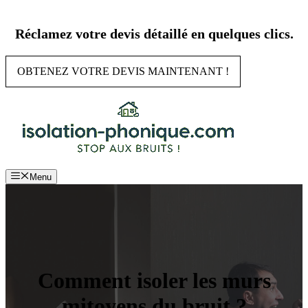
Aller
au
Réclamez votre devis détaillé en quelques clics.
contenu
OBTENEZ VOTRE DEVIS MAINTENANT !
Menu
Comment isoler les murs
mitoyens du bruit ?