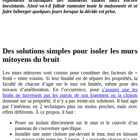
règlements acoustiques des bâtiments étaient alors encore
inexistants. Ainsi va-t-il falloir rameuter toute la maisonnée et se
faire héberger quelques jours lorsque la décide est prise.
OBTENEZ 3 DEVIS GRATUITES EN 5 MINUTES
POUR FACILITER VOTRE DÉCISION
Des solutions simples pour isoler les murs
mitoyens du bruit
Les murs mitoyens sont connus pour constituer des facteurs de «
froid » entre voisins. Si leur finalité est de séparer les propriétés, la
faculté de chacun d’agir sur le mur est limitée, même pour des
travaux d’amélioration. En l’occurrence, pour
s’assurer que les
bruits ne traversent pas les parois de son logement ou la cloison
donnant sur sa propriété, il n’y a pas trente-six solutions. Il faut agir
par l’intérieur, en 2 techniques plus ou moins proches, mais avec
effets différents. À ce propos, il faut :
Poser un isolant directement sur le mur et le couvrir d’un
panneau de couverture spécifique.
Installer une autre cloison par-devant le mur, tout en laissant
un espace vide entre les 2 parois. La nouvelle cloison n’a pas