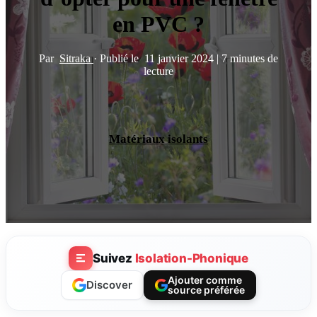
en PVC ?
Par
Sitraka
·
Publié le
11 janvier 2024
|
7 minutes de
lecture
Matériaux isolants
Suivez
Isolation-Phonique
Ajouter comme
Discover
source préférée