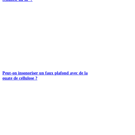
Peut-on insonoriser un faux plafond avec de la
ouate de cellulose ?