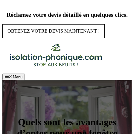
Aller
au
Réclamez votre devis détaillé en quelques clics.
contenu
OBTENEZ VOTRE DEVIS MAINTENANT !
Menu
Quels sont les avantages
d’opter pour une fenêtre