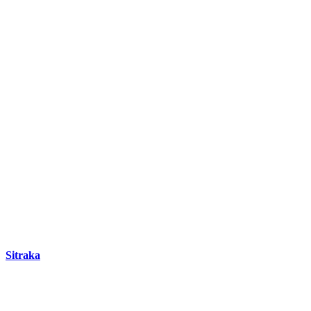
DEMANDEZ 3 DEVIS GRATUITS
COMPARATIFS EN 5 MINUTES. CLIQUEZ ICI
Sitraka