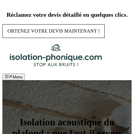
Aller
au
Réclamez votre devis détaillé en quelques clics.
contenu
OBTENEZ VOTRE DEVIS MAINTENANT !
Menu
Isolation acoustique du
plafond : que faut-il savoir