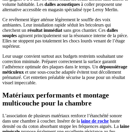
volume habitable. Les
dalles acoustiques
à coller proposent une
alternative accessible en magasin spécialisé type Leroy Merlin.
Ce revêtement léger atténue légèrement le souffle des voix
ambiantes. Leur installation rapide séduit les bricoleurs qui
cherchent un
résultat immédiat
sans gros chantier. Ces
dalles
souples
agissent principalement sur la résonance interne de la pièce.
Elles ne stoppent pas totalement les chocs lourds venant de l’étage
supérieur.
Leur usage convient surtout aux budgets restreints souhaitant une
correction minimale. Préparer correctement la surface garantit
l’adhérence optimale des plaques dans le temps. Un
dépoussiérage
méticuleux
et une sous-couche adaptée évitent tout décollement
prématuré. Cet entretien préalable sécurise la pose pour un résultat
visuel impeccable.
Matériaux performants et montage
multicouche pour la chambre
L’association de plusieurs matériaux renforce l’étanchéité sonore
dans une chambre à coucher. Insérer de la
laine de roche
haute
densité ou du coton absorbant stoppe les fréquences aiguës. La
laine
minérale
propose également une excellente résistance au feu.