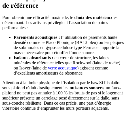
de référence
Pour obtenir une efficacité maximale, le
choix des matériaux
est
déterminant. Les artisans privilégient l’association de paires
performantes :
Parements acoustiques :
l’’utilisation de parements haute
densité comme le Placo Phonique (BA13 bleu) ou les plaques
de sol/murales en gypse-cellulose type Fermacell apporte la
masse nécessaire pour étouffer l’onde sonore.
Isolants absorbants :
en cœur de structure, les laines
minérales de référence telles que Rockwool (laine de roche)
ou Isover (laine de
verre acoustique
) agissent comme
d’excellents amortisseurs de résonance.
Attention à la limite physique de l’isolation par le bas
.
Si l’isolation
sous plafond réduit drastiquement les
nuisances sonores
, un faux-
plafond ne peut pas annuler à 100 % les bruits de pas si le logement
supérieur présente un carrelage posé directement sur la dalle, sans
sous-couche résiliente. Dans ce cas précis, une part d’énergie
vibratoire continue d’emprunter les murs porteurs adjacents.