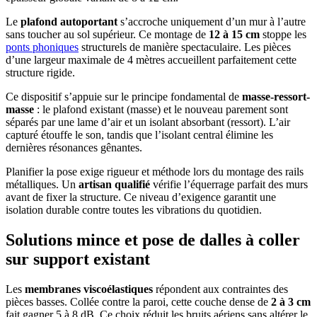
Le
plafond autoportant
s’accroche uniquement d’un mur à l’autre
sans toucher au sol supérieur. Ce montage de
12 à 15 cm
stoppe les
ponts phoniques
structurels de manière spectaculaire. Les pièces
d’une largeur maximale de 4 mètres accueillent parfaitement cette
structure rigide.
Ce dispositif s’appuie sur le principe fondamental de
masse-ressort-
masse
: le plafond existant (masse) et le nouveau parement sont
séparés par une lame d’air et un isolant absorbant (ressort). L’air
capturé étouffe le son, tandis que l’isolant central élimine les
dernières résonances gênantes.
Planifier la pose exige rigueur et méthode lors du montage des rails
métalliques. Un
artisan qualifié
vérifie l’équerrage parfait des murs
avant de fixer la structure. Ce niveau d’exigence garantit une
isolation durable contre toutes les vibrations du quotidien.
Solutions mince et pose de dalles à coller
sur support existant
Les
membranes viscoélastiques
répondent aux contraintes des
pièces basses. Collée contre la paroi, cette couche dense de
2 à 3 cm
fait gagner 5 à 8 dB. Ce choix réduit les bruits aériens sans altérer le