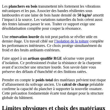
Les
planchers en bois
transmettent très fortement les vibrations
mécaniques et les pas. Associer des bandes résilientes sous
lambourdes et une laine de bois haute densité de
50 kg/m³
amortit
l’impact à la source. Les variations naturelles du bois créent aussi
des fentes laissant passer le son. Traiter ce support exige une
désolidarisation complète pour couper la résonance.
Une
rénovation lourde
du toit peut parfois se révéler utile en
dernier étage. Un travail ciblé sur
l’isolation de la toiture
complète
les performances intérieures. Ce choix protège simultanément du
froid et des bruits ambiants extérieurs.
Faire appel à un
artisan qualifié RGE
sécurise votre projet
d’isolation. Ce professionnel évalue la résistance de la charpente
avant d’accrocher une structure lourde. Son savoir-faire vous
préserve des défauts d’étanchéité et des finitions ratées.
Prendre en compte le
poids total
des matériaux prévient tout risque
d’affaissement du solivage ancien. Un
calcul de charge
préalable
confirme la capacité du plancher à supporter la nouvelle ossature.
Cette précaution fondamentale écarte tout danger pour la structure
globale du bâtiment.
Limites physiques et choix des matériaux