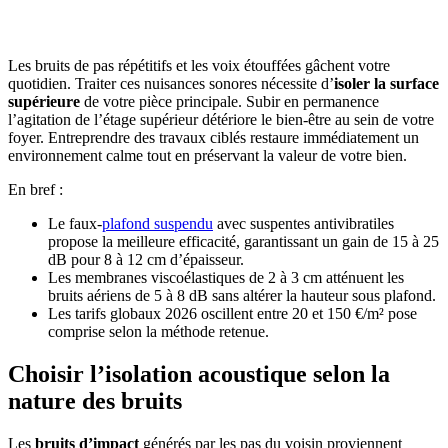
POUR FACILITER VOTRE DÉCISION
Les bruits de pas répétitifs et les voix étouffées gâchent votre
quotidien. Traiter ces nuisances sonores nécessite d’
isoler la surface
supérieure
de votre pièce principale. Subir en permanence
l’agitation de l’étage supérieur détériore le bien-être au sein de votre
foyer. Entreprendre des travaux ciblés restaure immédiatement un
environnement calme tout en préservant la valeur de votre bien.
En bref :
Le faux-
plafond suspendu
avec suspentes antivibratiles
propose la meilleure efficacité, garantissant un gain de 15 à 25
dB pour 8 à 12 cm d’épaisseur.
Les membranes viscoélastiques de 2 à 3 cm atténuent les
bruits aériens de 5 à 8 dB sans altérer la hauteur sous plafond.
Les tarifs globaux 2026 oscillent entre 20 et 150 €/m² pose
comprise selon la méthode retenue.
Choisir l’isolation acoustique selon la
nature des bruits
Les
bruits d’impact
générés par les pas du voisin proviennent