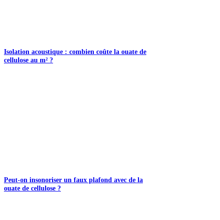
Isolation acoustique : combien coûte la ouate de
cellulose au m² ?
Peut-on insonoriser un faux plafond avec de la
ouate de cellulose ?