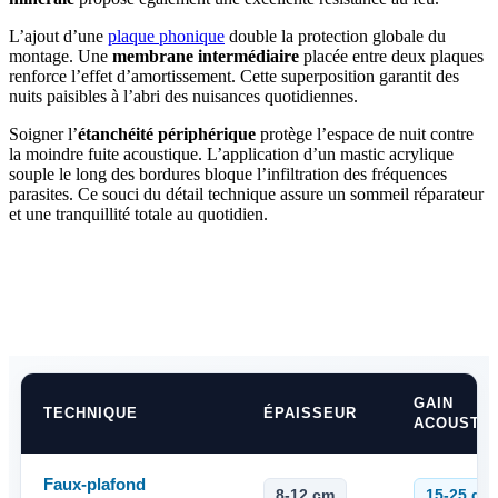
L’ajout d’une
plaque phonique
double la protection globale du
montage. Une
membrane intermédiaire
placée entre deux plaques
renforce l’effet d’amortissement. Cette superposition garantit des
nuits paisibles à l’abri des nuisances quotidiennes.
Soigner l’
étanchéité périphérique
protège l’espace de nuit contre
la moindre fuite acoustique. L’application d’un mastic acrylique
souple le long des bordures bloque l’infiltration des fréquences
parasites. Ce souci du détail technique assure un sommeil réparateur
et une tranquillité totale au quotidien.
AVEZ-VOUS DES PROJETS DE
CONSTRUCTION? BENEFICIEZ DES 3 DEVIS
GRATUITS
GAIN
TECHNIQUE
ÉPAISSEUR
ACOUSTI
Faux-plafond
8-12 cm
15-25 dB