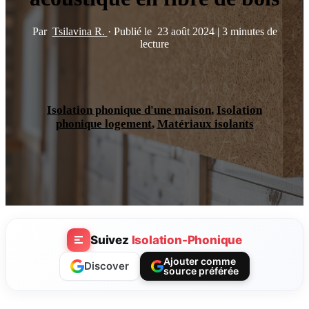
Par
Tsilavina R.
·
Publié le
23 août 2024
|
3 minutes de
lecture
Isolation phonique d'une maison
,
Isolation
phonique logement
,
Matériaux isolants
Suivez
Isolation-Phonique
Ajouter comme
Discover
source préférée