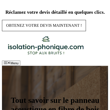
Aller
au
Réclamez votre devis détaillé en quelques clics.
contenu
OBTENEZ VOTRE DEVIS MAINTENANT !
Menu
Tout savoir sur le panneau
acoustique en fibre de bois