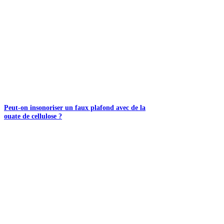
Peut-on insonoriser un faux plafond avec de la
ouate de cellulose ?