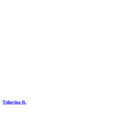
DEMANDEZ 3 DEVIS GRATUITS
COMPARATIFS EN 5 MINUTES. CLIQUEZ ICI
Tsilavina R.