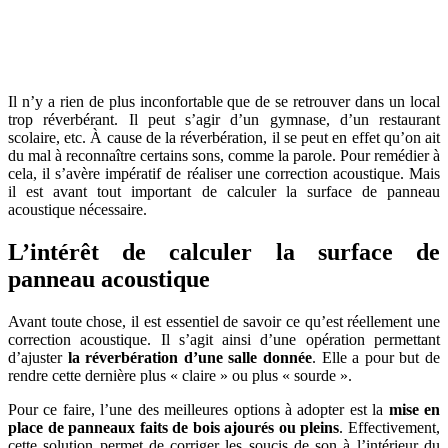
OBTENEZ 3 DEVIS GRATUITES EN 5 MINUTES
POUR FACILITER VOTRE DÉCISION
Il n’y a rien de plus inconfortable que de se retrouver dans un local
trop réverbérant. Il peut s’agir d’un gymnase, d’un restaurant
scolaire, etc. À cause de la réverbération, il se peut en effet qu’on ait
du mal à reconnaître certains sons, comme la parole. Pour remédier à
cela, il s’avère impératif de réaliser une correction acoustique. Mais
il est avant tout important de calculer la surface de panneau
acoustique nécessaire.
L’intérêt de calculer la surface de
panneau acoustique
Avant toute chose, il est essentiel de savoir ce qu’est réellement une
correction acoustique. Il s’agit ainsi d’une opération permettant
d’ajuster
la réverbération d’une salle donnée
. Elle a pour but de
rendre cette dernière plus « claire » ou plus « sourde ».
Pour ce faire, l’une des meilleures options à adopter est la
mise en
place de panneaux faits de bois ajourés ou pleins
. Effectivement,
cette solution permet de corriger les soucis de son à l’intérieur du