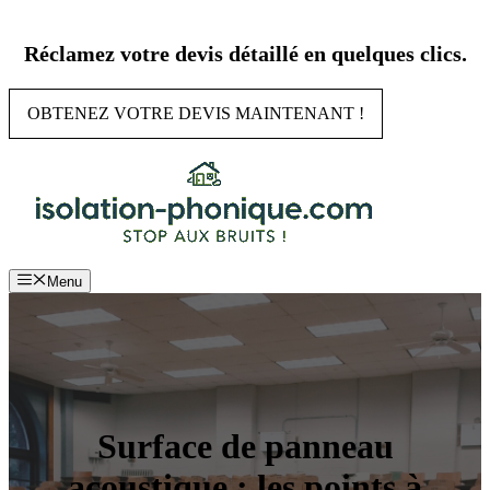
Aller
au
Réclamez votre devis détaillé en quelques clics.
contenu
OBTENEZ VOTRE DEVIS MAINTENANT !
Menu
Surface de panneau
acoustique : les points à