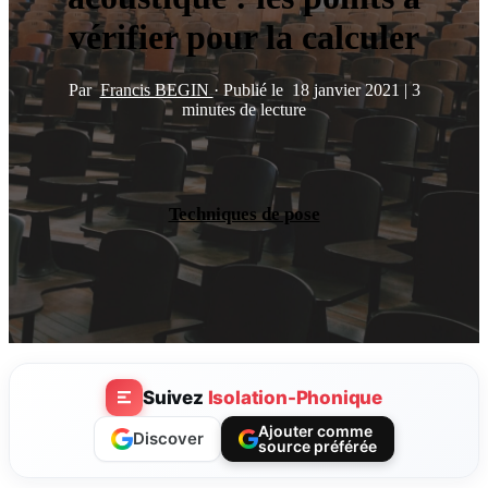
vérifier pour la calculer
Par
Francis BEGIN
·
Publié le
18 janvier 2021
|
3
minutes de lecture
Techniques de pose
Suivez
Isolation-Phonique
Ajouter comme
Discover
source préférée