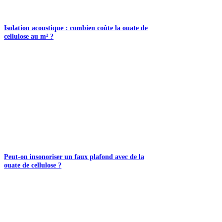
Isolation acoustique : combien coûte la ouate de
cellulose au m² ?
Peut-on insonoriser un faux plafond avec de la
ouate de cellulose ?