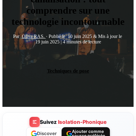
comprendre sur une
technologie incontournable
Par
Oliva RAS.
·
Publié le
10 juin 2025
&
Mis à jour le
19 juin 2025
|
4 minutes de lecture
Techniques de pose
Suivez
Isolation-Phonique
Ajouter comme
Discover
source préférée