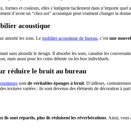
ux, formes et couleurs, elles s’intègrent facilement dans n’importe quel
ntiment d’avoir un “chez-soi” acoustique peut vraiment changer la donne
bilier acoustique
ur amortir les sons. Le
mobilier acoustique de bureau
, c’est
une nouvell
iant sans alourdir le design. Il absorbe les sons, canalise les conversati
ion, mais aussi pour les coins détente ou les box individuels.
r réduire le bruit au bureau
oustiques
sont
de véritables éponges à bruit
. D’ailleurs, contrairement
es textures variées : ils sont devenus des éléments de décoration à part 
 PROJETS DE CONSTRUCTION? BENEFICIEZ DES 3 DEVI
 ils sont répartis, plus ils réduisent les réverbérations
. Ainsi, vous