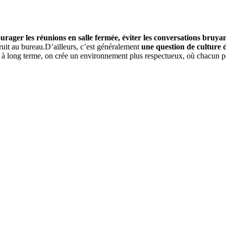
rager les réunions en salle fermée, éviter les conversations bruyan
ruit au bureau.D’ailleurs, c’est généralement
une question de culture 
t à long terme, on crée un environnement plus respectueux, où chacun pe
 DEVIS GRATUITS COMPARATIFS EN 5 MINUTES. CLIQ