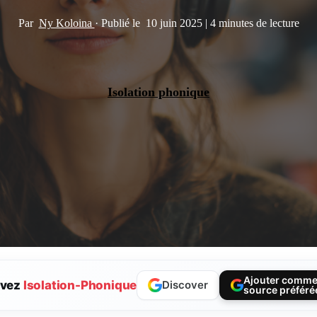
Par
Ny Koloina
·
Publié le
10 juin 2025
|
4 minutes de lecture
Isolation phonique
Ajouter comm
ivez
Isolation-Phonique
Discover
source préféré