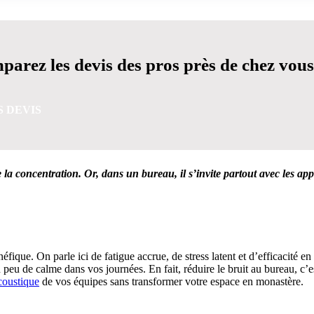
arez les devis des pros près de chez vous
S DEVIS
e la concentration. Or, dans un bureau, il s’invite partout avec les appe
VIS GRATUITES EN 5 MINUTES POUR FACILITER VOTRE
fique. On parle ici de fatigue accrue, de stress latent et d’efficacité en
peu de calme dans vos journées. En fait, réduire le bruit au bureau, c’
coustique
de vos équipes sans transformer votre espace en monastère.