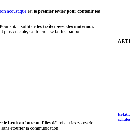
tion acoustique
est
le premier levier pour contenir les
ourtant, il suffit de
les traiter avec des matériaux
 plus cruciale, car le bruit se faufile partout.
ART
Isolat
cellulo
e le bruit au bureau
. Elles délimitent les zones de
nés sans étouffer la communication.