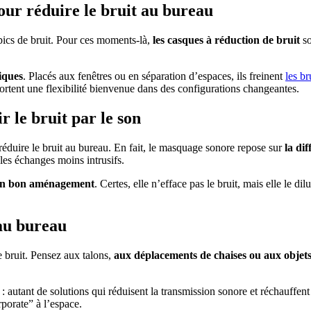
ur réduire le bruit au bureau
pics de bruit. Pour ces moments-là,
les casques à réduction de bruit
so
iques
. Placés aux fenêtres ou en séparation d’espaces, ils freinent
les br
apportent une flexibilité bienvenue dans des configurations changeantes.
 le bruit par le son
à réduire le bruit au bureau. En fait, le masquage sonore repose sur
la di
 les échanges moins intrusifs.
’un bon aménagement
. Certes, elle n’efface pas le bruit, mais elle le d
 au bureau
e bruit. Pensez aux talons,
aux déplacements de chaises ou aux objet
: autant de solutions qui réduisent la transmission sonore et réchauffent
porate” à l’espace.