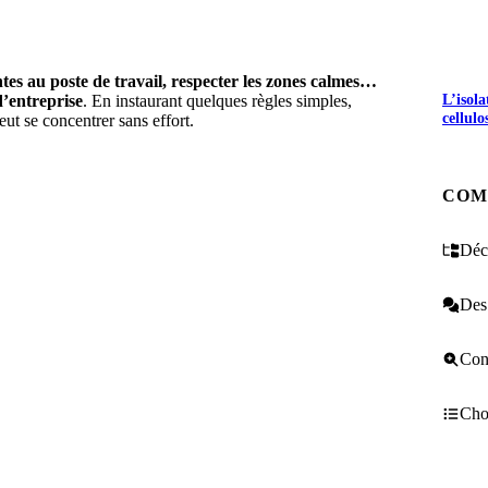
tes au poste de travail, respecter les zones calmes…
L’isol
d’entreprise
. En instaurant quelques règles simples,
cellulo
ut se concentrer sans effort.
UEZ ICI
COM
Décr
Des 
Cons
Choi