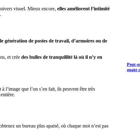
 univers visuel. Mieux encore,
elles améliorent l’intimité
.
e génération de postes de travail, d’armoires ou de
ons, et crée
des bulles de tranquillité là où il n’y en
Peut-o
ouate d
 à l’image que l’on s’en fait, ils peuvent être très
entière.
S GRATUITS
 obtenez un bureau plus apaisé, où chaque mot n’est pas