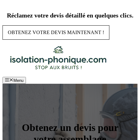
Aller
au
Réclamez votre devis détaillé en quelques clics.
contenu
OBTENEZ VOTRE DEVIS MAINTENANT !
Menu
Obtenez un devis pour
votre assemblage