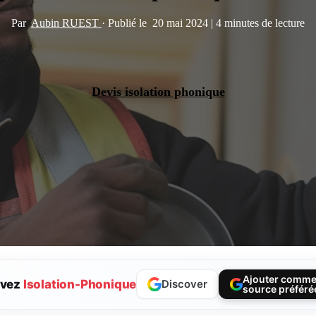
Par
Aubin RUEST
·
Publié le
20 mai 2024
|
4 minutes de lecture
Devis isolation phonique
Ajouter comm
ivez
Isolation-Phonique
Discover
source préféré