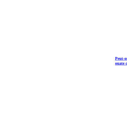
Peut-o
ouate d