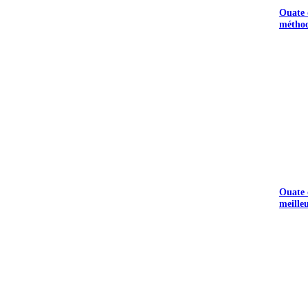
Ouate d
méthod
Ouate d
meille