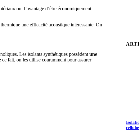
s matériaux ont l’avantage d’être économiquement
 thermique une efficacité acoustique intéressante. On
ART
noliques. Les isolants synthétiques possèdent
une
e ce fait, on les utilise couramment pour assurer
Isolat
cellulo