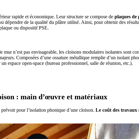
térieur rapide et économique. Leur structure se compose de
plaques de 
i dépendre de la qualité du plâtre utilisé. Ainsi, pour obtenir des résult
tiplaque ou dispositif PSE.
le mur n’est pas envisageable, les cloisons modulaires isolantes sont c
x majeurs. Composées d’une ossature métallique remplie d’un isolant pho
un espace open-space (bureau professionnel, salle de réunion, etc.).
 PROJETS DE CONSTRUCTION? BENEFICIEZ DES 3 DEVI
loison : main d’œuvre et matériaux
à prévoir pour l’isolation phonique d’une cloison.
Le coût des travaux 