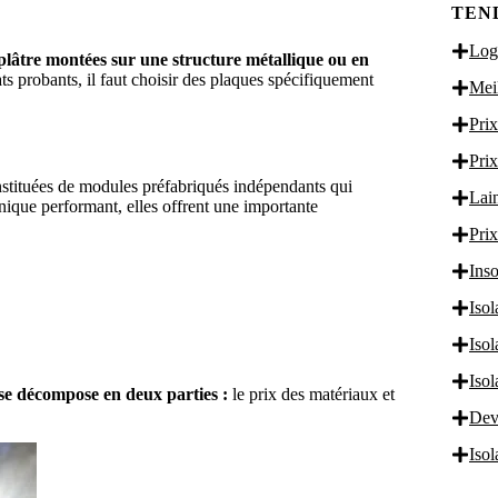
TEN
Logi
plâtre montées sur une structure métallique ou en
ats probants, il faut choisir des plaques spécifiquement
Meil
Prix
Prix
onstituées de modules préfabriqués indépendants qui
Lain
nique performant, elles offrent une importante
Prix
Inso
S GRATUITS
Isol
Iso
Iso
se décompose en deux parties :
le prix des matériaux et
Dev
Iso