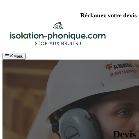
Aller
au
Réclamez votre devis d
contenu
Menu
Devis 