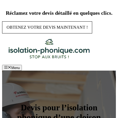
Aller
au
Réclamez votre devis détaillé en quelques clics.
contenu
OBTENEZ VOTRE DEVIS MAINTENANT !
Menu
Devis pour l’isolation
phonique d’une cloison