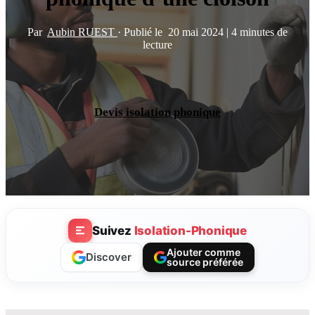
Par
Aubin RUEST
·
Publié le
20 mai 2024
|
4 minutes de
lecture
Devis isolation phonique
Suivez
Isolation-Phonique
Ajouter comme
Discover
source préférée