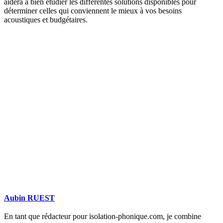
aidera à bien étudier les différentes solutions disponibles pour
déterminer celles qui conviennent le mieux à vos besoins
acoustiques et budgétaires.
DEMANDEZ 3 DEVIS GRATUITS
COMPARATIFS EN 5 MINUTES. CLIQUEZ ICI
Aubin RUEST
En tant que rédacteur pour isolation-phonique.com, je combine