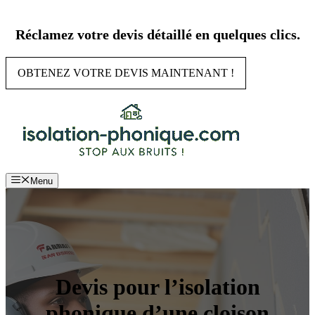
Aller
au
Réclamez votre devis détaillé en quelques clics.
contenu
OBTENEZ VOTRE DEVIS MAINTENANT !
Menu
Devis pour l’isolation
phonique d’une cloison