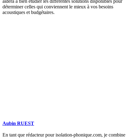
aidera à bien étudier les différentes solutions disponibles pour
déterminer celles qui conviennent le mieux à vos besoins
acoustiques et budgétaires.
DEMANDEZ 3 DEVIS GRATUITS
COMPARATIFS EN 5 MINUTES. CLIQUEZ ICI
Aubin RUEST
En tant que rédacteur pour isolation-phonique.com, je combine