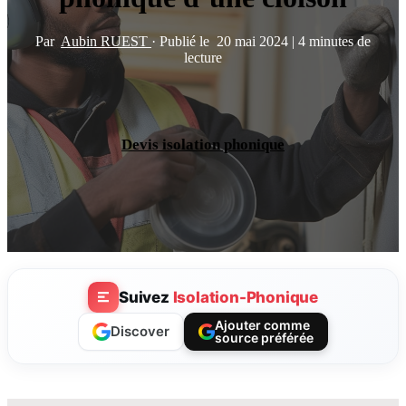
Par
Aubin RUEST
·
Publié le
20 mai 2024
|
4 minutes de
lecture
Devis isolation phonique
Suivez
Isolation-Phonique
Ajouter comme
Discover
source préférée