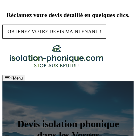
Aller
au
Réclamez votre devis détaillé en quelques clics.
contenu
OBTENEZ VOTRE DEVIS MAINTENANT !
Menu
Devis isolation phonique
dans les Vosges