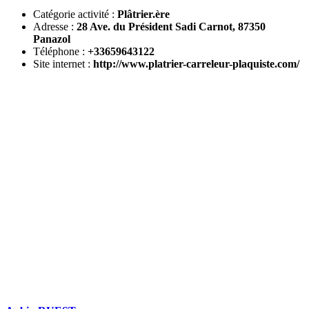
Catégorie activité :
Plâtrier.ère
Adresse :
28 Ave. du Président Sadi Carnot, 87350
Panazol
Téléphone :
+33659643122
Site internet :
http://www.platrier-carreleur-plaquiste.com/
DEMANDEZ 3 DEVIS GRATUITS
COMPARATIFS EN 5 MINUTES. CLIQUEZ ICI