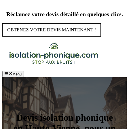
Aller
au
Réclamez votre devis détaillé en quelques clics.
contenu
OBTENEZ VOTRE DEVIS MAINTENANT !
Menu
Devis isolation phonique
en Haute-Vienne, pour un