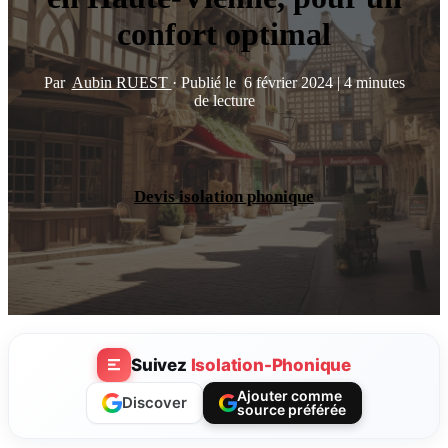
confort optimal
Par
Aubin RUEST
·
Publié le
6 février 2024
|
4 minutes
de lecture
Devis isolation phonique
Suivez
Isolation-Phonique
Ajouter comme
Discover
source préférée