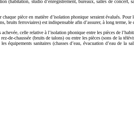
ruction (habitation, studio d’enregistrement, bureaux, salles de concert, 
ur chaque pièce en matière d’isolation phonique seraient évalués. Pour l
iens, bruits ferroviaires) est indispensable afin d’assurer, à long terme, le
achevée, celle relative à l’isolation phonique entre les pièces de l’habi
le rez-de-chaussée (bruits de talons) ou entre les pièces (sons de la télé
es équipements sanitaires (chasses d’eau, évacuation d’eau de la sall
 PROJETS DE CONSTRUCTION? BENEFICIEZ DES 3 DEVI