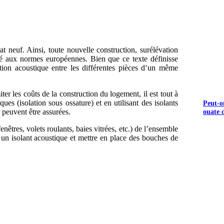
t neuf. Ainsi, toute nouvelle construction, surélévation
pté aux normes européennes. Bien que ce texte définisse
ation acoustique entre les différentes pièces d’un même
iter les coûts de la construction du logement, il est tout à
es (isolation sous ossature) et en utilisant des isolants
Peut-o
r peuvent être assurées.
ouate d
 fenêtres, volets roulants, baies vitrées, etc.) de l’ensemble
et un isolant acoustique et mettre en place des bouches de
UEZ ICI