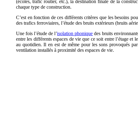
(écoles, trafic routier, etc.), la destination finale de la const
chaque type de construction.
C’est en fonction de ces différents critères que les besoins po
des trafics ferroviaires, l’étude des bruits extérieurs (bruits aér
Une fois l’étude de l’
isolation phonique
des bruits environnants 
entre les différents espaces de vie que ce soit entre l’étage et 
au quotidien. Il en est de même pour les sons provoqués par l
ventilation installés à proximité des espaces de vie.
AVEZ-VOUS DES