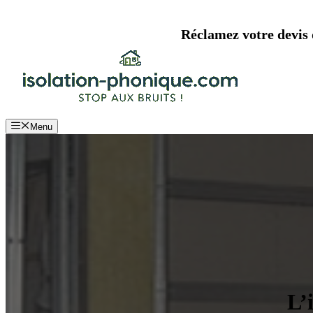
Aller
au
Réclamez votre devis d
contenu
Menu
L’