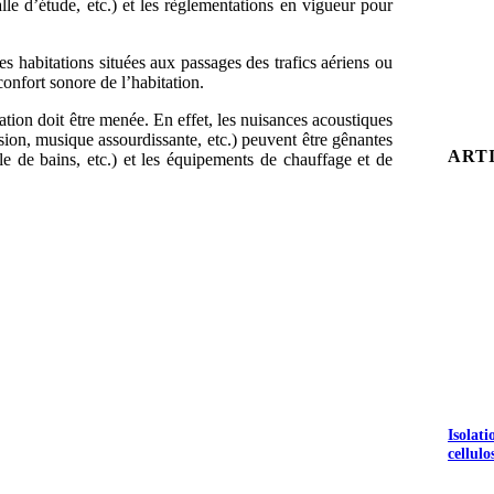
salle d’étude, etc.) et les règlementations en vigueur pour
es habitations situées aux passages des trafics aériens ou
 confort sonore de l’habitation.
tation doit être menée. En effet, les nuisances acoustiques
vision, musique assourdissante, etc.) peuvent être gênantes
ART
e de bains, etc.) et les équipements de chauffage et de
Isolat
cellulo
S GRATUITS