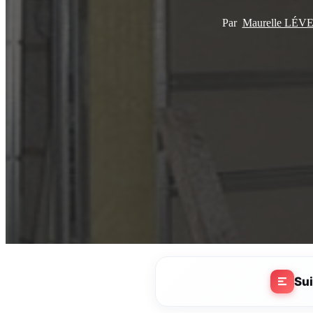
Par
Maurelle LÉ
Su