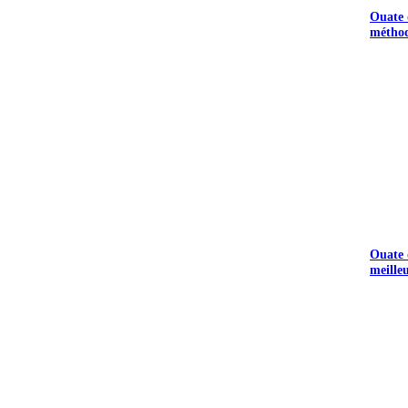
Ouate d
méthod
Ouate d
meille