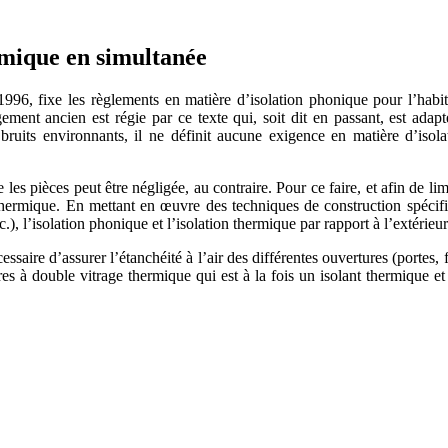
ermique en simultanée
1996, fixe les règlements en matière d’isolation phonique pour l’habita
ment ancien est régie par ce texte qui, soit dit en passant, est ada
 bruits environnants, il ne définit aucune exigence en matière d’isol
les pièces peut être négligée, au contraire. Pour ce faire, et afin de lim
 thermique. En mettant en œuvre des techniques de construction spécifiqu
c.), l’isolation phonique et l’isolation thermique par rapport à l’extérieu
nécessaire d’assurer l’étanchéité à l’air des différentes ouvertures (portes,
êtres à double vitrage thermique qui est à la fois un isolant thermique 
 DEVIS GRATUITS COMPARATIFS EN 5 MINUTES. CLIQ