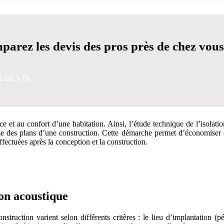
arez les devis des pros près de chez vous
S DEVIS
e et au confort d’une habitation. Ainsi, l’étude technique de l’isolat
me des plans d’une construction. Cette démarche permet d’économiser d
fectuées après la conception et la construction.
VIS GRATUITES EN 5 MINUTES POUR FACILITER VOTRE
ion acoustique
truction varient selon différents critères : le lieu d’implantation (pér