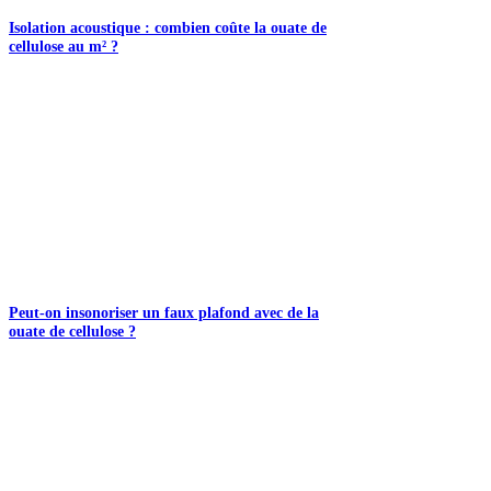
Isolation acoustique : combien coûte la ouate de
cellulose au m² ?
Peut-on insonoriser un faux plafond avec de la
ouate de cellulose ?