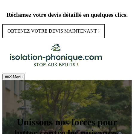
Aller
au
Réclamez votre devis détaillé en quelques clics.
contenu
OBTENEZ VOTRE DEVIS MAINTENANT !
Menu
Unissons nos forces pour
lutter contre les nuisances