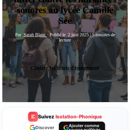
sonores au lycée Camille
Sée
Par
Sarah Blanc
·
Publié le
2 juin 2025
|
5 minutes de
lecture
Contrer les bruits d'équipement
Suivez
Isolation-Phonique
Ajouter comme
Discover
source préférée