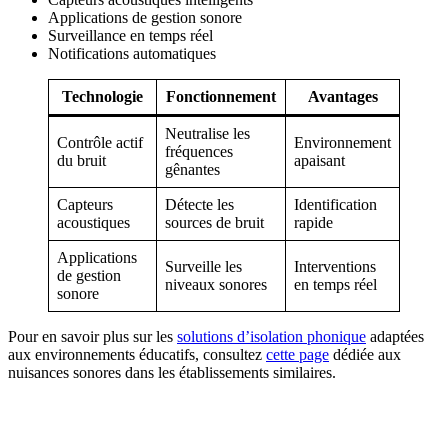
Applications de gestion sonore
Surveillance en temps réel
Notifications automatiques
Technologie
Fonctionnement
Avantages
Neutralise les
Contrôle actif
Environnement
fréquences
du bruit
apaisant
gênantes
Capteurs
Détecte les
Identification
acoustiques
sources de bruit
rapide
Applications
Surveille les
Interventions
de gestion
niveaux sonores
en temps réel
sonore
Pour en savoir plus sur les
solutions d’isolation phonique
adaptées
aux environnements éducatifs, consultez
cette page
dédiée aux
nuisances sonores dans les établissements similaires.
DEMANDEZ 3 DEVIS GRATUITS
COMPARATIFS EN 5 MINUTES. CLIQUEZ ICI