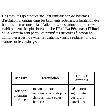
Des mesures spécifiques incluent l’installation de systèmes
d’isolation phonique dans les bâtiments hôteliers, la limitation des
horaires de musique et la création de zones tampons autour des
établissements les plus bruyants. Le
Hôtel La Pérouse
et l’
Hôtel
Villa Victoria
sont parmi les premières structures à devoir se
conformer à ces nouvelles régulations, visant à réduire l’impact
sonore sur le voisinage.
AVEZ-VOUS DES PROJETS DE
CONSTRUCTION? BENEFICIEZ DES 3 DEVIS
GRATUITS
Impact
Mesure
Description
attendu
Installation de
Réduction
Isolation
matériaux acoustiques
significative
phonique
dans les murs et les
des bruits
renforcée
fenêtres
extérieurs