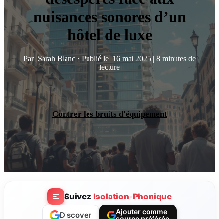
nuisances sonores d’un
hôtel de luxe
Par
Sarah Blanc
·
Publié le
16 mai 2025
|
8 minutes de
lecture
Contrer les bruits d'équipement
Suivez
Isolation-Phonique
Ajouter comme
Discover
source préférée