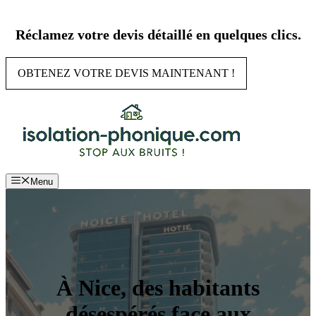
Aller
au
Réclamez votre devis détaillé en quelques clics.
contenu
OBTENEZ VOTRE DEVIS MAINTENANT !
Menu
À Nice, des habitants
désespérés face aux