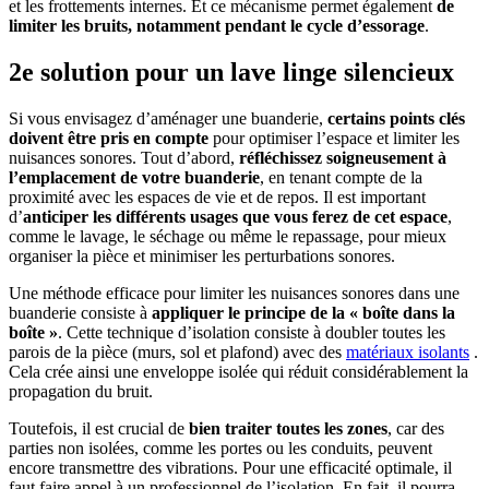
et les frottements internes. Et ce mécanisme permet également
de
limiter les bruits, notamment pendant le cycle d’essorage
.
2e solution pour un lave linge silencieux
Si vous envisagez d’aménager une buanderie,
certains points clés
doivent être pris en compte
pour optimiser l’espace et limiter les
nuisances sonores. Tout d’abord,
réfléchissez soigneusement à
l’emplacement de votre buanderie
, en tenant compte de la
proximité avec les espaces de vie et de repos. Il est important
d’
anticiper les différents usages que vous ferez de cet espace
,
comme le lavage, le séchage ou même le repassage, pour mieux
organiser la pièce et minimiser les perturbations sonores.
Une méthode efficace pour limiter les nuisances sonores dans une
buanderie consiste à
appliquer le principe de la « boîte dans la
boîte »
. Cette technique d’isolation consiste à doubler toutes les
parois de la pièce (murs, sol et plafond) avec des
matériaux isolants
.
Cela crée ainsi une enveloppe isolée qui réduit considérablement la
propagation du bruit.
Toutefois, il est crucial de
bien traiter toutes les zones
, car des
parties non isolées, comme les portes ou les conduits, peuvent
encore transmettre des vibrations. Pour une efficacité optimale, il
faut faire appel à un professionnel de l’isolation. En fait, il pourra