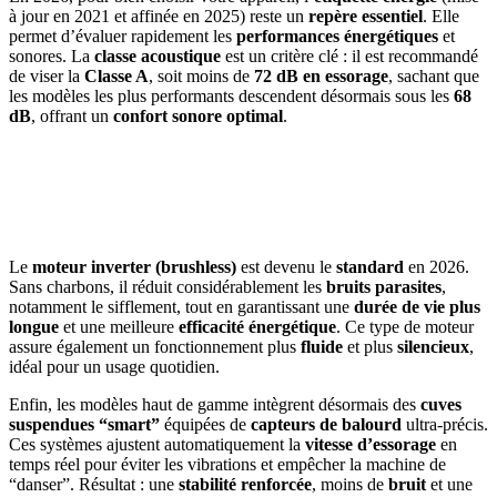
à jour en 2021 et affinée en 2025) reste un
repère essentiel
. Elle
permet d’évaluer rapidement les
performances énergétiques
et
sonores. La
classe acoustique
est un critère clé : il est recommandé
de viser la
Classe A
, soit moins de
72 dB en essorage
, sachant que
les modèles les plus performants descendent désormais sous les
68
dB
, offrant un
confort sonore optimal
.
AVEZ-VOUS DES PROJETS DE
CONSTRUCTION? BENEFICIEZ DES 3 DEVIS
GRATUITS
Le
moteur inverter (brushless)
est devenu le
standard
en 2026.
Sans charbons, il réduit considérablement les
bruits parasites
,
notamment le sifflement, tout en garantissant une
durée de vie plus
longue
et une meilleure
efficacité énergétique
. Ce type de moteur
assure également un fonctionnement plus
fluide
et plus
silencieux
,
idéal pour un usage quotidien.
Enfin, les modèles haut de gamme intègrent désormais des
cuves
suspendues “smart”
équipées de
capteurs de balourd
ultra-précis.
Ces systèmes ajustent automatiquement la
vitesse d’essorage
en
temps réel pour éviter les vibrations et empêcher la machine de
“danser”. Résultat : une
stabilité renforcée
, moins de
bruit
et une