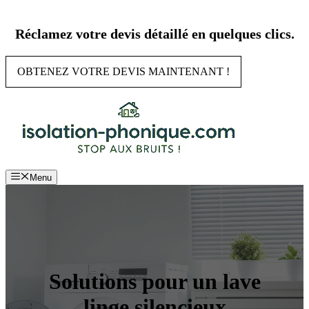
Aller
au
Réclamez votre devis détaillé en quelques clics.
contenu
OBTENEZ VOTRE DEVIS MAINTENANT !
Menu
Solutions pour un lave
linge silencieux