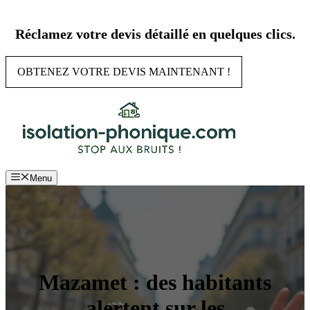
Aller
au
Réclamez votre devis détaillé en quelques clics.
contenu
OBTENEZ VOTRE DEVIS MAINTENANT !
Menu
Mazamet : des habitants
alertent sur les