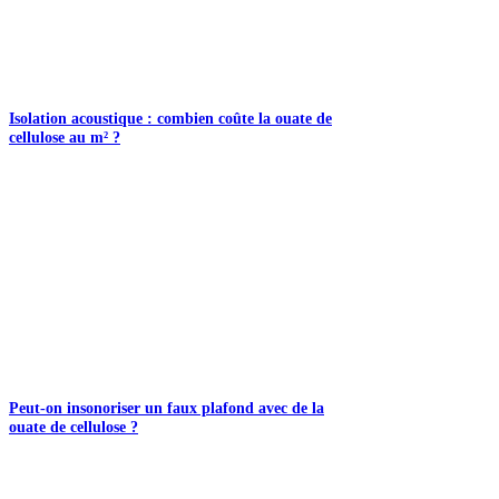
Isolation acoustique : combien coûte la ouate de
cellulose au m² ?
Peut-on insonoriser un faux plafond avec de la
ouate de cellulose ?