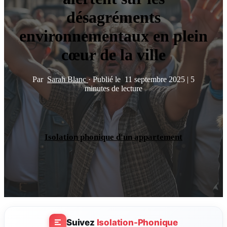
désagréments
environnementaux en plein
cœur de la ville
Par
Sarah Blanc
·
Publié le
11 septembre 2025
|
5
minutes de lecture
Isolation phonique d'un appartement
Suivez
Isolation-Phonique