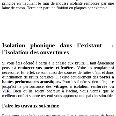
principe en habillant le mur de mousse isolante renforcée par une
laine de coton. Terminez par une finition en plaques par exemple.
AVEZ-VOUS DES PROJETS DE
CONSTRUCTION? BENEFICIEZ DES 3 DEVIS
GRATUITS
Isolation phonique dans l’existant :
l’isolation des ouvertures
Si vous êtes décidé à partir à la chasse aux bruits, il faut également
penser à
renforcer vos portes et fenêtres.
Voire les remplacer si
nécessaire. En effet, ce sont aussi des sources de fuites d’air, et donc
d’infiltration de bruits parasites. Il existe actuellement des
portes à
hautes performances acoustiques.
Pour les fenêtres, rien n’égalise
jusqu’ici la performance des
vitrages à isolation renforcée ou
VIR
. Bien qu’ils soient onéreux à l’achat, vous verrez que le
meilleur confort sonore ressenti vous apportera une paix inestimable.
Faire les travaux soi-même
Pour ceux dont le budget est restreint, il y a actuellement de bons