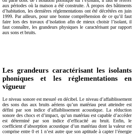
on parle donc de l’isolation phonique sur l’existant, il faut se référer
aux périodes où la maison a été construite. À propos des bâtiments
d’habitation, les dernières réglementations ont été décrétées en juin
1999. Par ailleurs, pour une bonne compréhension de ce qu’il faut
faire lors des travaux d’isolation afin de mieux choisir l’isolant, il
faut connaître, les grandeurs physiques le caractérisant par rapport
aux sons et bruits.
OBTENEZ 3 DEVIS GRATUITES EN 5 MINUTES
POUR FACILITER VOTRE DÉCISION
Les grandeurs caractérisant les isolants
phoniques et les réglementations en
vigueur
Le niveau sonore est mesuré en décibel. Le niveau d’affaiblissement
des sons dus aux bruits aériens qu’un matériau peut atteindre est
défini par son indice d’affaiblissement acoustique. La réduction
sonore des chocs et d’impact, qu’un matériau est capable d’accéder
est déterminé par son indice d’efficacité au bruit. Enfin, le
coefficient d’absorption acoustique d’un matériau dont la valeur est
comprise entre 0 et 1 n’est autre que son aptitude à capter l’énergie