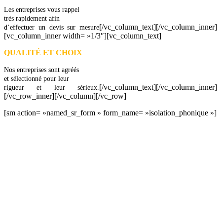
Les entreprises vous rappel
très rapidement afin
[/vc_column_text][/vc_column_inner]
d’effectuer un devis sur mesure
[vc_column_inner width= »1/3″][vc_column_text]
QUALITÉ ET CHOIX
Nos entreprises sont agréés
et sélectionné pour leur
[/vc_column_text][/vc_column_inner]
rigueur et leur sérieux.
[/vc_row_inner][/vc_column][/vc_row]
[sm action= »named_sr_form » form_name= »isolation_phonique »]
DEMANDEZ 3 DEVIS GRATUITS
COMPARATIFS EN 5 MINUTES. CLIQUEZ ICI