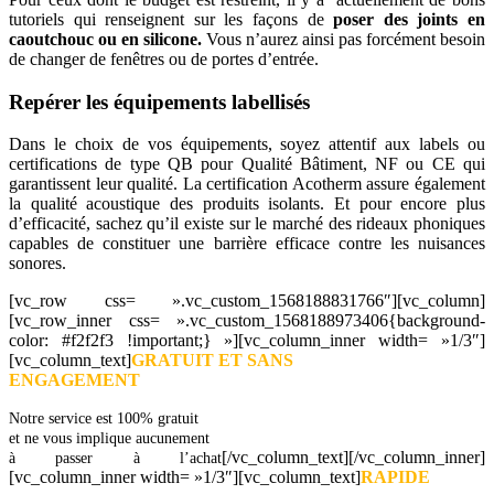
tutoriels qui renseignent sur les façons de
poser des joints en
caoutchouc ou en silicone.
Vous n’aurez ainsi pas forcément besoin
de changer de fenêtres ou de portes d’entrée.
Repérer les équipements labellisés
Dans le choix de vos équipements, soyez attentif aux labels ou
certifications de type QB pour Qualité Bâtiment, NF ou CE qui
garantissent leur qualité. La certification Acotherm assure également
la qualité acoustique des produits isolants. Et pour encore plus
d’efficacité, sachez qu’il existe sur le marché des rideaux phoniques
capables de constituer une barrière efficace contre les nuisances
sonores.
[vc_row css= ».vc_custom_1568188831766″][vc_column]
[vc_row_inner css= ».vc_custom_1568188973406{background-
color: #f2f2f3 !important;} »][vc_column_inner width= »1/3″]
[vc_column_text]
GRATUIT ET SANS
ENGAGEMENT
Notre service est 100% gratuit
et ne vous implique aucunement
[/vc_column_text][/vc_column_inner]
à passer à l’achat
[vc_column_inner width= »1/3″][vc_column_text]
RAPIDE