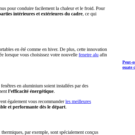
us pour conduire facilement la chaleur et le froid. Pour
parties intérieures et extérieures du cadre
, ce qui
S GRATUITS
ortables en été comme en hiver. De plus, cette innovation
cée lorsque vous choisissez votre nouvelle
fenetre alu
afin
Peut-o
ouate d
s fenêtres en aluminium soient installées par des
ement
l’efficacité énergétique
.
 peuvent également vous recommander
les meilleures
able et performante dès le départ
.
ux thermiques, par exemple, sont spécialement conçus