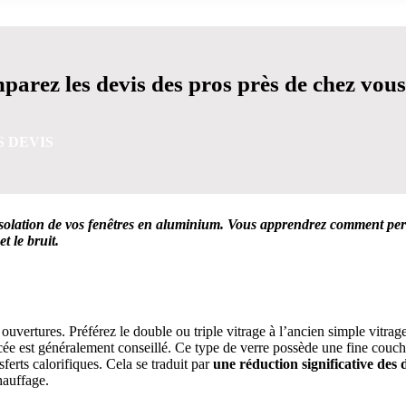
arez les devis des pros près de chez vous
S DEVIS
solation de vos fenêtres en aluminium. Vous apprendrez comment perf
t le bruit.
VIS GRATUITES EN 5 MINUTES POUR FACILITER VOTRE
ouvertures. Préférez le double ou triple vitrage à l’ancien simple vitrag
forcée est généralement conseillé. Ce type de verre possède une fine cou
ferts calorifiques. Cela se traduit par
une réduction significative des
hauffage.