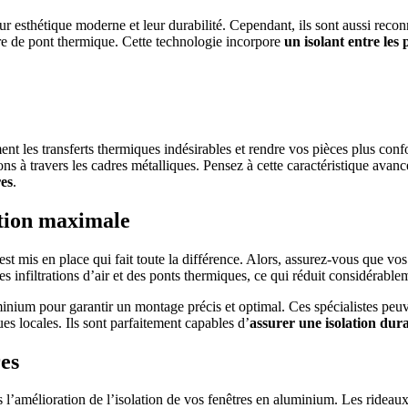
 esthétique moderne et leur durabilité. Cependant, ils sont aussi reconn
ure de pont thermique. Cette technologie incorpore
un isolant entre les 
 PROJETS DE CONSTRUCTION? BENEFICIEZ DES 3 DEVI
nt les transferts thermiques indésirables et rendre vos pièces plus conf
ns à travers les cadres métalliques. Pensez à cette caractéristique avan
es
.
lation maximale
 est mis en place qui fait toute la différence. Alors, assurez-vous que vo
es infiltrations d’air et des ponts thermiques, ce qui réduit considérabl
aluminium pour garantir un montage précis et optimal. Ces spécialistes
es locales. Ils sont parfaitement capables d’
assurer une isolation dur
es
 l’amélioration de l’isolation de vos fenêtres en aluminium. Les ridea