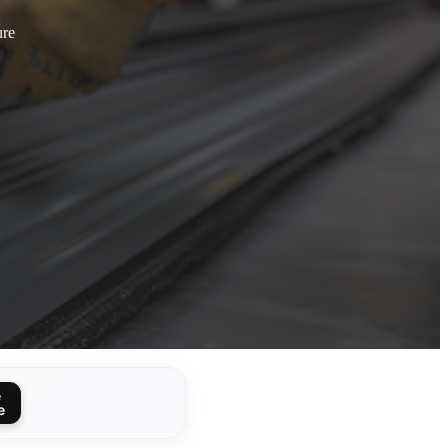
ure
e
e