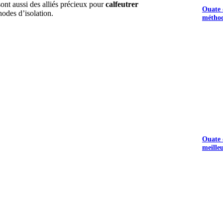
ont aussi des alliés précieux pour
calfeutrer
Ouate d
thodes d’isolation.
méthod
UEZ ICI
Ouate d
meille