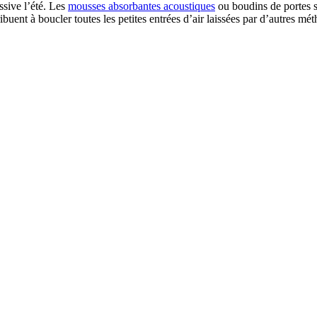
ssive l’été. Les
mousses absorbantes acoustiques
ou boudins de portes s
ribuent à boucler toutes les petites entrées d’air laissées par d’autres mé
 DEVIS GRATUITS COMPARATIFS EN 5 MINUTES. CLIQ