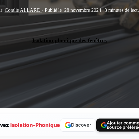
ar
Coralie ALLARD
·
Publié le
28 novembre 2024
|
3 minutes de lect
Isolation phonique des fenêtres
Ajouter comm
ivez
Isolation-Phonique
Discover
source préféré