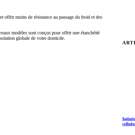
et offrir moins de résistance au passage du froid et des
uveaux modèles sont conçus pour offrir une étanchéité
isolation globale de votre domicile.
ART
Isolat
cellulo