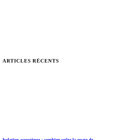
ARTICLES RÉCENTS
Isolation acoustique : combien coûte la ouate de