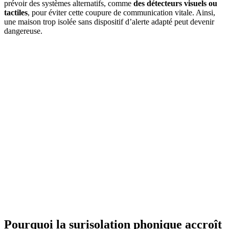
prévoir des systèmes alternatifs, comme
des détecteurs visuels ou
tactiles
, pour éviter cette coupure de communication vitale. Ainsi,
une maison trop isolée sans dispositif d’alerte adapté peut devenir
dangereuse.
AVEZ-VOUS DES PROJETS DE
CONSTRUCTION? BENEFICIEZ DES 3 DEVIS
GRATUITS
Pourquoi la surisolation phonique accroît