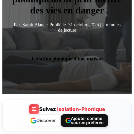
des vies en danger
Par
Sarah Blanc
·
Publié le
31 octobre 2025
|
2 minutes
de lecture
Isolation phonique d'une maison
Suivez
Isolation-Phonique
Ajouter comme
Discover
source préférée