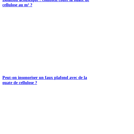
cellulose au m² ?
Peut-on insonoriser un faux plafond avec de la
ouate de cellulose ?