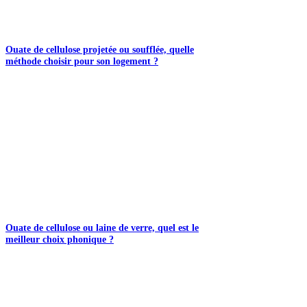
Ouate de cellulose projetée ou soufflée, quelle
méthode choisir pour son logement ?
Ouate de cellulose ou laine de verre, quel est le
meilleur choix phonique ?