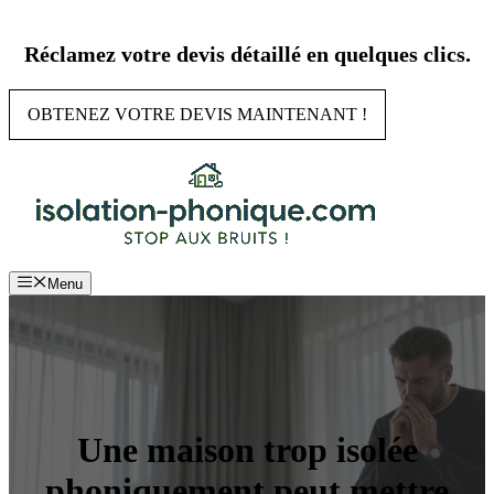
Aller
au
Réclamez votre devis détaillé en quelques clics.
contenu
OBTENEZ VOTRE DEVIS MAINTENANT !
Menu
Une maison trop isolée
phoniquement peut mettre