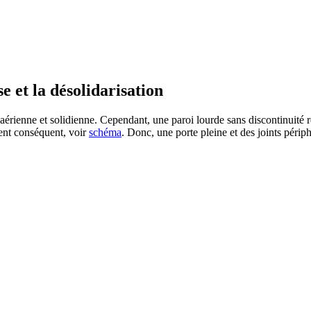
 PROJETS DE CONSTRUCTION? BENEFICIEZ DES 3 DEVI
se et la désolidarisation
n aérienne et solidienne. Cependant, une paroi lourde sans discontinuité r
ent conséquent, voir
schéma
. Donc, une porte pleine et des joints périph