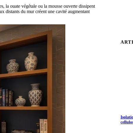
es, la ouate végétale ou la mousse ouverte dissipent
aux distants du mur créent une cavité augmentant
ART
Isolat
cellulo