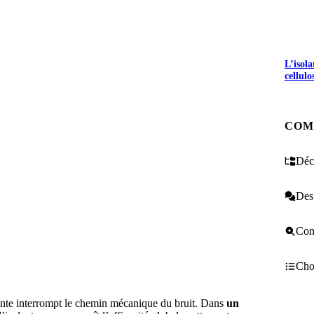
L’isol
cellulo
COM
Décr
Des 
Cons
Choi
liente interrompt le chemin mécanique du bruit. Dans
un