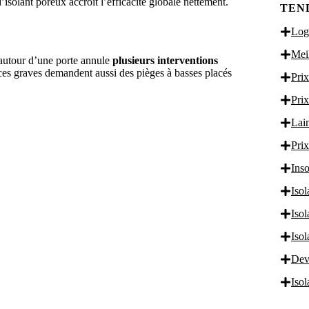
isolant poreux accroît l’efficacité globale nettement.
TEN
Logi
Meil
e autour d’une porte annule
plusieurs interventions
rces graves demandent aussi des pièges à basses placés
Prix
Prix
Lain
Prix
Inso
Isol
Iso
Iso
Dev
Iso