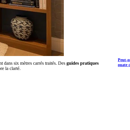
Peut-o
nt dans six mètres carrés traités. Des
guides pratiques
ouate d
re la clarté.