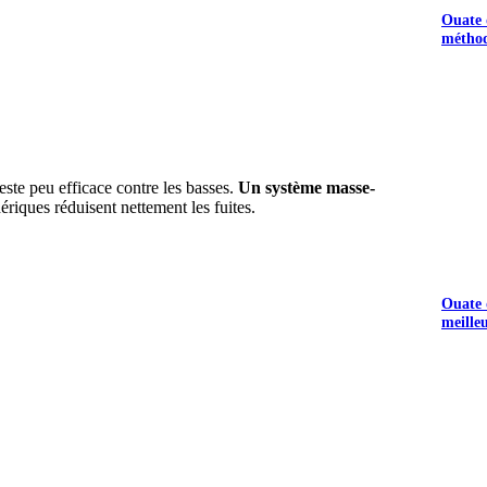
Ouate d
méthod
S GRATUITS
este peu efficace contre les basses.
Un système masse-
ériques réduisent nettement les fuites.
Ouate d
meille