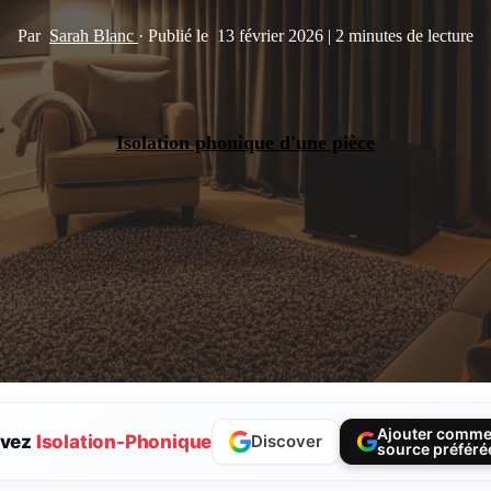
Par
Sarah Blanc
·
Publié le
13 février 2026
|
2 minutes de lecture
Isolation phonique d'une pièce
Ajouter comm
ivez
Isolation-Phonique
Discover
source préféré