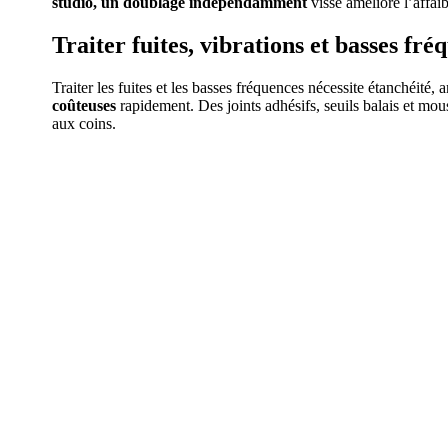
studio, un doublage indépendamment
vissé améliore l’affai
Traiter fuites, vibrations et basses fré
Traiter les fuites et les basses fréquences nécessite étanchéité
coûteuses
rapidement. Des joints adhésifs, seuils balais et mou
aux coins.