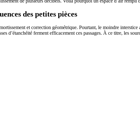
blissement de plusieurs décibels. Voilà pourquoi un espace d’air rempli d’
quences des petites pièces
, amortissement et correction géométrique. Pourtant, le moindre interstic
sses d’étanchéité ferment efficacement ces passages. À ce titre, les sou