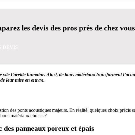
arez les devis des pros près de chez vous
S DEVIS
e vite l’oreille humaine. Ainsi, de bons matériaux transforment l’acou
 de leur mise en œuvre.
VIS GRATUITES EN 5 MINUTES POUR FACILITER VOTRE
stion des ponts acoustiques majeurs. En réalité, quelques choix précis su
 bons matériaux choisis ?
c des panneaux poreux et épais