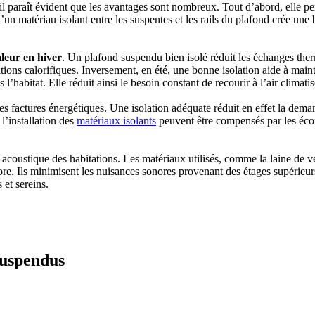
 il paraît évident que les avantages sont nombreux. Tout d’abord, elle p
’un matériau isolant entre les suspentes et les rails du plafond crée une 
aleur en hiver
. Un plafond suspendu bien isolé réduit les échanges the
rditions calorifiques. Inversement, en été, une bonne isolation aide à main
’habitat. Elle réduit ainsi le besoin constant de recourir à l’air climatis
s factures énergétiques. Une isolation adéquate réduit en effet la dema
l’installation des
matériaux isolants
peuvent être compensés par les éc
t acoustique des habitations. Les matériaux utilisés, comme la laine de v
nore. Ils minimisent les nuisances sonores provenant des étages supérieu
 et sereins.
TRUCTION? BENEFICIEZ DES 3 DEVIS GRATUITS
suspendus