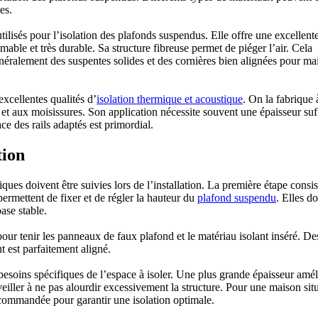
es.
ilisés pour l’isolation des plafonds suspendus. Elle offre une excellent
able et très durable. Sa structure fibreuse permet de piéger l’air. Cela
énéralement des suspentes solides et des cornières bien alignées pour ma
xcellentes qualités d’
isolation thermique et acoustique
. On la fabrique à
 et aux moisissures. Son application nécessite souvent une épaisseur suf
e des rails adaptés est primordial.
tion
iques doivent être suivies lors de l’installation. La première étape consis
permettent de fixer et de régler la hauteur du
plafond suspendu
. Elles d
ase stable.
 pour tenir les panneaux de faux plafond et le matériau isolant inséré. De
t est parfaitement aligné.
besoins spécifiques de l’espace à isoler. Une plus grande épaisseur amél
iller à ne pas alourdir excessivement la structure. Pour une maison sit
commandée pour garantir une isolation optimale.