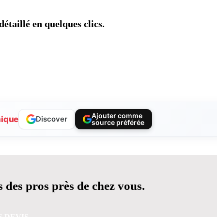
étaillé en quelques clics.
Ajouter comme
nique
Discover
source préférée
 des pros près de chez vous.
S DEVIS