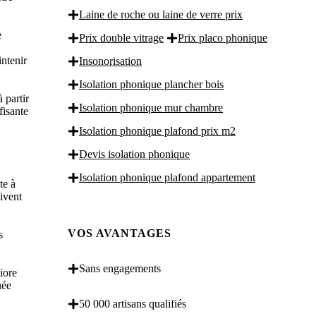
Laine de roche ou laine de verre prix
e
Prix double vitrage
Prix placo phonique
intenir
Insonorisation
Isolation phonique plancher bois
 partir
Isolation phonique mur chambre
fisante
Isolation phonique plafond prix m2
Devis isolation phonique
Isolation phonique plafond appartement
te à
oivent
VOS AVANTAGES
s
Sans engagements
iore
uée
50 000 artisans qualifiés