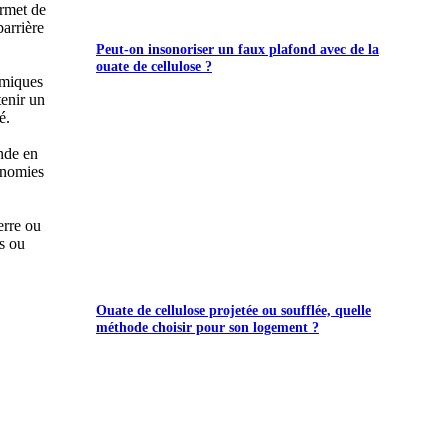
ermet de
barrière
Peut-on insonoriser un faux plafond avec de la
ouate de cellulose ?
rmiques
tenir un
é.
nde en
onomies
erre ou
rs ou
Ouate de cellulose projetée ou soufflée, quelle
méthode choisir pour son logement ?