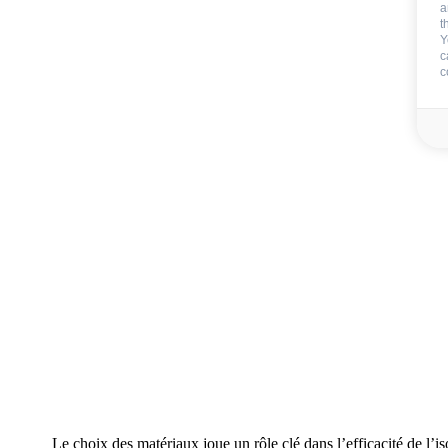
a
t
Y
c
c
Le choix des matériaux joue un rôle clé dans l’efficacité de l’