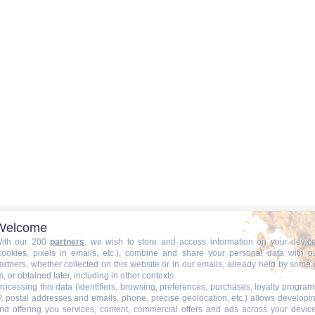
Welcome
ith our 200
partners
, we wish to store and access information on your devic
cookies, pixels in emails, etc.), combine and share your personal data with o
artners, whether collected on this website or in our emails, already held by some 
s, or obtained later, including in other contexts.
rocessing this data (identifiers, browsing, preferences, purchases, loyalty program
P, postal addresses and emails, phone, precise geolocation, etc.) allows developi
nd offering you services, content, commercial offers and ads across your devic