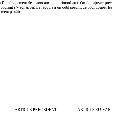
 et l’ aménagement des panneaux sont primordiaux. On doit ajuster préc
 pourrait s’y échapper. Le recours à un outil spécifique pour couper les
ement parfait.
COMPARATIFS EN 5 MINUTES. CLIQUEZ ICI
ARTICLE PRECEDENT
ARTICLE SUIVANT