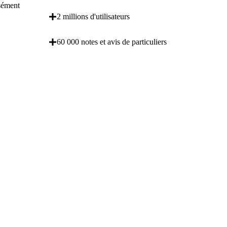
isément
2 millions d'utilisateurs
60 000 notes et avis de particuliers
OBENTENEZ 3 DEVIS GRATUITES EN 5
MINUTES POUR FACILITER VOTRE DECISION