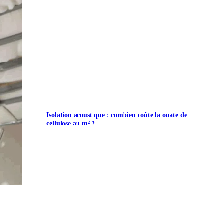
Isolation acoustique : combien coûte la ouate de
cellulose au m² ?