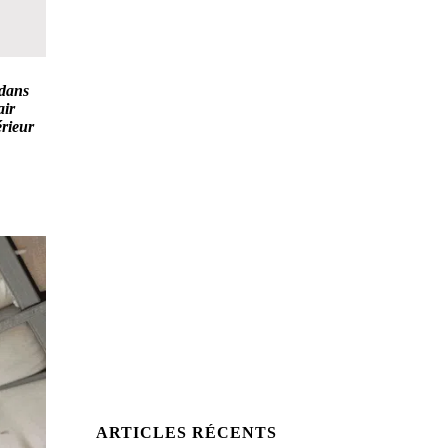
 dans
air
érieur
ARTICLES RÉCENTS