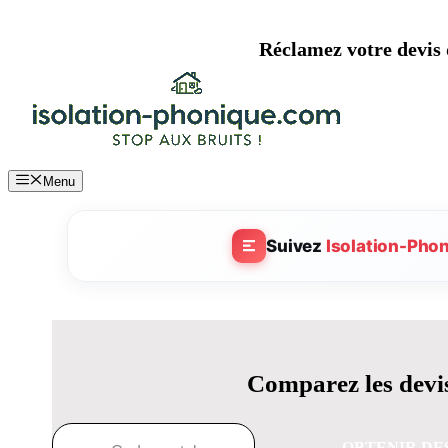
Aller
au
Réclamez votre devis d
contenu
Menu
Suivez
Isolation-Pho
Comparez les devis
OBTENIR DE