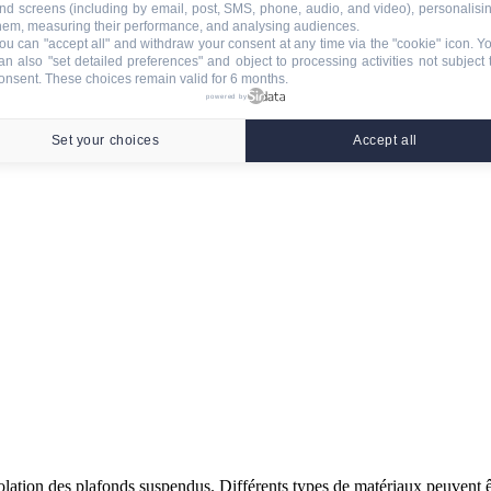
nd screens (including by email, post, SMS, phone, audio, and video), personalisi
hem, measuring their performance, and analysing audiences.
ou can "accept all" and withdraw your consent at any time via the "cookie" icon
. Y
an also "set detailed preferences" and object to processing activities not subject 
onsent. These choices remain valid for 6 months.
powered by
Set your choices
Accept all
isolation des plafonds suspendus. Différents types de matériaux peuvent ê