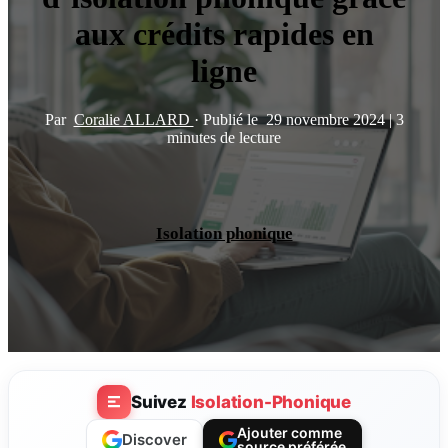
aux crédits rapides en
ligne
Par
Coralie ALLARD
·
Publié le
29 novembre 2024
|
3
minutes de lecture
Isolation phonique
Suivez
Isolation-Phonique
Ajouter comme
Discover
source préférée