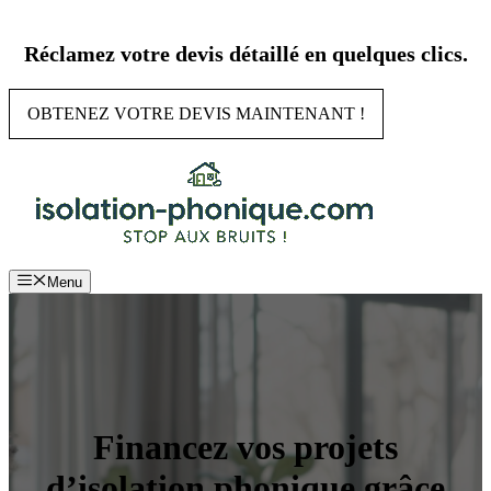
Aller
au
Réclamez votre devis détaillé en quelques clics.
contenu
OBTENEZ VOTRE DEVIS MAINTENANT !
Menu
Financez vos projets
d’isolation phonique grâce