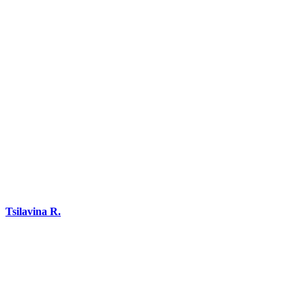
DEMANDEZ 3 DEVIS GRATUITS
COMPARATIFS EN 5 MINUTES. CLIQUEZ ICI
Tsilavina R.