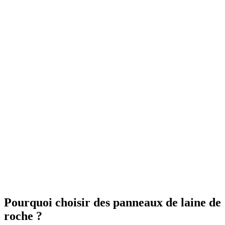
OBTENEZ 3 DEVIS GRATUITES EN 5 MINUTES
POUR FACILITER VOTRE DÉCISION
Pourquoi choisir des panneaux de laine de
roche ?