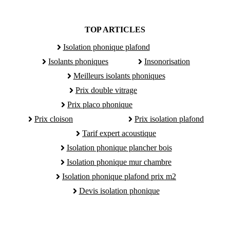
TOP ARTICLES
Isolation phonique plafond
Isolants phoniques
Insonorisation
Meilleurs isolants phoniques
Prix double vitrage
Prix placo phonique
Prix cloison
Prix isolation plafond
Tarif expert acoustique
Isolation phonique plancher bois
Isolation phonique mur chambre
Isolation phonique plafond prix m2
Devis isolation phonique