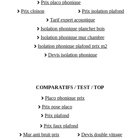
Prix placo phonique
Prix cloison
Prix isolation plafond
Tarif expert acoustique
Isolation phonique plancher bois
Isolation phonique mur chambre
Isolation phonique plafond prix m2
Devis isolation phonique
COMPARATIFS / TEST / TOP
Placo phonique prix
Prix pose placo
Prix plafond
Prix faux plafond
Mur anti bruit prix
Devis double vitrage