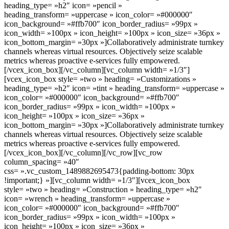
heading_type= »h2″ icon= »pencil »
heading_transform= »uppercase » icon_color= »#000000″
icon_background= »#ffb700″ icon_border_radius= »99px »
icon_width= »100px » icon_height= »100px » icon_size= »36px »
icon_bottom_margin= »30px »]Collaboratively administrate turnkey
channels whereas virtual resources. Objectively seize scalable
metrics whereas proactive e-services fully empowered.
[/vcex_icon_box][/vc_column][vc_column width= »1/3″]
[vcex_icon_box style= »two » heading= »Customizations »
heading_type= »h2″ icon= »tint » heading_transform= »uppercase »
icon_color= »#000000″ icon_background= »#ffb700″
icon_border_radius= »99px » icon_width= »100px »
icon_height= »100px » icon_size= »36px »
icon_bottom_margin= »30px »]Collaboratively administrate turnkey
channels whereas virtual resources. Objectively seize scalable
metrics whereas proactive e-services fully empowered.
[/vcex_icon_box][/vc_column][/vc_row][vc_row
column_spacing= »40″
css= ».vc_custom_1489882695473{padding-bottom: 30px
!important;} »][vc_column width= »1/3″][vcex_icon_box
style= »two » heading= »Construction » heading_type= »h2″
icon= »wrench » heading_transform= »uppercase »
icon_color= »#000000″ icon_background= »#ffb700″
icon_border_radius= »99px » icon_width= »100px »
icon_height= »100px » icon_size= »36px »