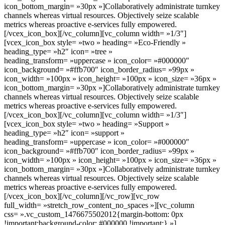
icon_bottom_margin= »30px »]Collaboratively administrate turnkey
channels whereas virtual resources. Objectively seize scalable
metrics whereas proactive e-services fully empowered.
[/vcex_icon_box][/vc_column][vc_column width= »1/3″]
[vcex_icon_box style= »two » heading= »Eco-Friendly »
heading_type= »h2″ icon= »tree »
heading_transform= »uppercase » icon_color= »#000000″
icon_background= »#ffb700″ icon_border_radius= »99px »
icon_width= »100px » icon_height= »100px » icon_size= »36px »
icon_bottom_margin= »30px »]Collaboratively administrate turnkey
channels whereas virtual resources. Objectively seize scalable
metrics whereas proactive e-services fully empowered.
[/vcex_icon_box][/vc_column][vc_column width= »1/3″]
[vcex_icon_box style= »two » heading= »Support »
heading_type= »h2″ icon= »support »
heading_transform= »uppercase » icon_color= »#000000″
icon_background= »#ffb700″ icon_border_radius= »99px »
icon_width= »100px » icon_height= »100px » icon_size= »36px »
icon_bottom_margin= »30px »]Collaboratively administrate turnkey
channels whereas virtual resources. Objectively seize scalable
metrics whereas proactive e-services fully empowered.
[/vcex_icon_box][/vc_column][/vc_row][vc_row
full_width= »stretch_row_content_no_spaces »][vc_column
css= ».vc_custom_1476675502012{margin-bottom: 0px
!important;background-color: #000000 !important;} »]