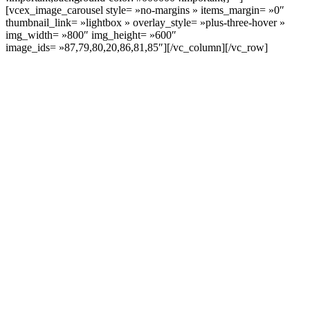
[vcex_image_carousel style= »no-margins » items_margin= »0″
thumbnail_link= »lightbox » overlay_style= »plus-three-hover »
img_width= »800″ img_height= »600″
image_ids= »87,79,80,20,86,81,85″][/vc_column][/vc_row]
OBTENEZ 3 DEVIS GRATUITES EN 5 MINUTES
POUR FACILITER VOTRE DÉCISION
AVEZ-VOUS DES PROJETS DE
CONSTRUCTION? BENEFICIEZ DES 3 DEVIS
GRATUITS
DEMANDEZ 3 DEVIS GRATUITS
COMPARATIFS EN 5 MINUTES. CLIQUEZ ICI