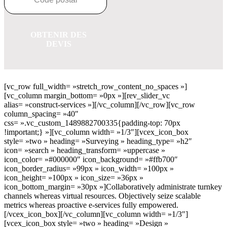
OBTENIR DES
DEVIS
[vc_row full_width= »stretch_row_content_no_spaces »]
[vc_column margin_bottom= »0px »][rev_slider_vc
alias= »construct-services »][/vc_column][/vc_row][vc_row
column_spacing= »40″
css= ».vc_custom_1489882700335{padding-top: 70px
!important;} »][vc_column width= »1/3″][vcex_icon_box
style= »two » heading= »Surveying » heading_type= »h2″
icon= »search » heading_transform= »uppercase »
icon_color= »#000000″ icon_background= »#ffb700″
icon_border_radius= »99px » icon_width= »100px »
icon_height= »100px » icon_size= »36px »
icon_bottom_margin= »30px »]Collaboratively administrate turnkey
channels whereas virtual resources. Objectively seize scalable
metrics whereas proactive e-services fully empowered.
[/vcex_icon_box][/vc_column][vc_column width= »1/3″]
[vcex_icon_box style= »two » heading= »Design »