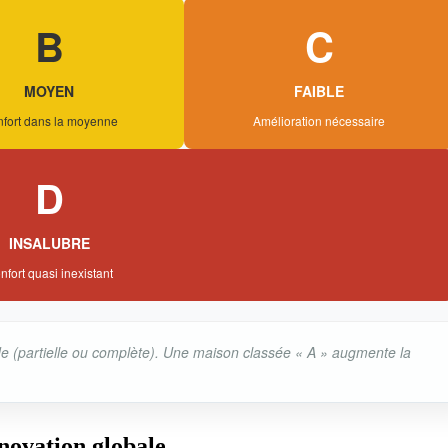
B
C
MOYEN
FAIBLE
fort dans la moyenne
Amélioration nécessaire
D
INSALUBRE
nfort quasi inexistant
étude (partielle ou complète). Une maison classée « A » augmente la
novation globale