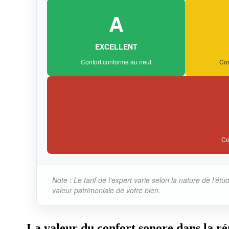
A
EXCELLENT
Confort conforme au neuf
Con
Co
Note : Le tarif de l’expert varie selon la nature de l’
valeur patrimoniale de votre bien.
La valeur du confort sonore dans la ré