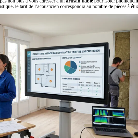
z pas non plus à vous adresser à un
artisan fiable
pour isoler phoniquem
stique, le tarif de l’acousticien correspondra au nombre de pièces à étud