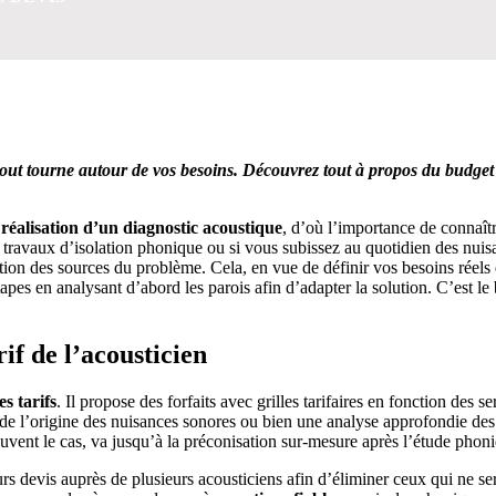
 5 MINUTES POUR FACILITER VOTRE DÉCISION
 tout tourne autour de vos besoins. Découvrez tout à propos du budget
 réalisation d’un diagnostic acoustique
, d’où l’importance de connaîtr
e travaux d’isolation phonique ou si vous subissez au quotidien des nuis
ation des sources du problème. Cela, en vue de définir vos besoins réels
apes en analysant d’abord les parois afin d’adapter la solution. C’est le 
if de l’acousticien
es tarifs
. Il propose des forfaits avec grilles tarifaires en fonction des se
 de l’origine des nuisances sonores ou bien une analyse approfondie des
souvent le cas, va jusqu’à la préconisation sur-mesure après l’étude phon
rs devis auprès de plusieurs acousticiens afin d’éliminer ceux qui ne se