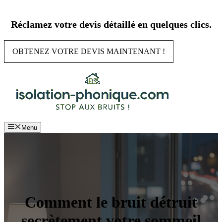
Aller
au
Réclamez votre devis détaillé en quelques clics.
contenu
OBTENEZ VOTRE DEVIS MAINTENANT !
Menu
Comment le bruit détruit
secrètement votre sommeil