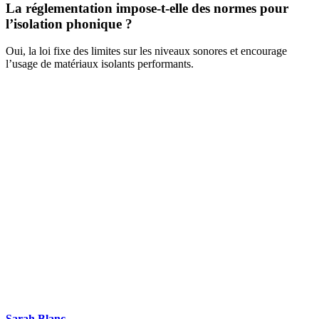
La réglementation impose-t-elle des normes pour
l’isolation phonique ?
Oui, la loi fixe des limites sur les niveaux sonores et encourage
l’usage de matériaux isolants performants.
DEMANDEZ 3 DEVIS GRATUITS
COMPARATIFS EN 5 MINUTES. CLIQUEZ ICI
Sarah Blanc