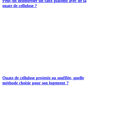
Peut-on insonoriser un faux plafond avec de la
ouate de cellulose ?
Ouate de cellulose projetée ou soufflée, quelle
méthode choisir pour son logement ?