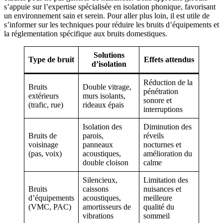
s’appuie sur l’expertise spécialisée en isolation phonique, favorisant
un environnement sain et serein. Pour aller plus loin, il est utile de
s’informer sur les techniques pour réduire les bruits d’équipements et
la réglementation spécifique aux bruits domestiques.
Solutions
Type de bruit
Effets attendus
d’isolation
Réduction de la
Bruits
Double vitrage,
pénétration
extérieurs
murs isolants,
sonore et
(trafic, rue)
rideaux épais
interruptions
Isolation des
Diminution des
Bruits de
parois,
réveils
voisinage
panneaux
nocturnes et
(pas, voix)
acoustiques,
amélioration du
double cloison
calme
Silencieux,
Limitation des
Bruits
caissons
nuisances et
d’équipements
acoustiques,
meilleure
(VMC, PAC)
amortisseurs de
qualité du
vibrations
sommeil